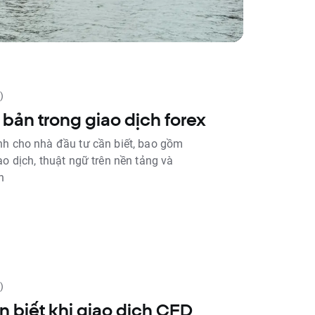
)
 bản trong giao dịch forex
nh cho nhà đầu tư cần biết, bao gồm
ao dịch, thuật ngữ trên nền tảng và
n
)
n biết khi giao dịch CFD