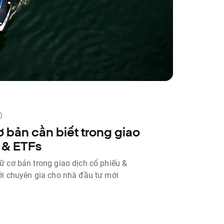
)
ơ bản cần biết trong giao
 & ETFs
ữ cơ bản trong giao dịch cổ phiếu &
ởi chuyên gia cho nhà đầu tư mới