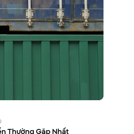
)
ến Thường Gặp Nhất