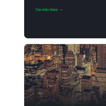
Tìm hiểu thêm