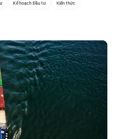
tư
Kế hoạch Đầu tư
Kiến thức