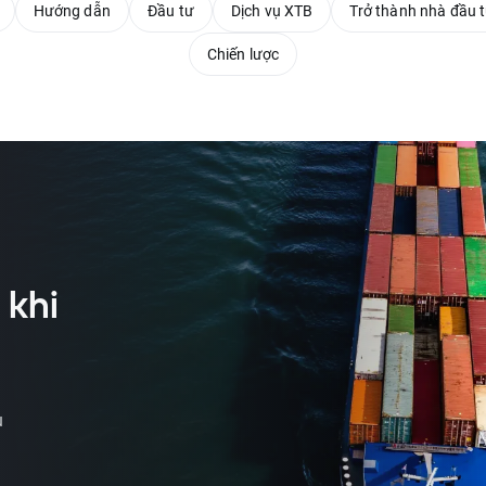
Hướng dẫn
Đầu tư
Dịch vụ XTB
Trở thành nhà đầu 
Chiến lược
 khi
u