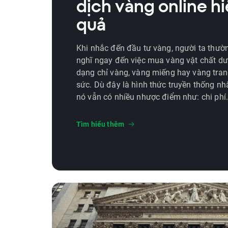
dịch vàng online h
quả
Khi nhắc đến đầu tư vàng, người ta thườ
nghĩ ngay đến việc mua vàng vật chất dư
dạng chỉ vàng, vàng miếng hay vàng tra
sức. Dù đây là hình thức truyền thống nhấ
nó vẫn có nhiều nhược điểm như: chi phí
giao dịch cao, tốn phí lưu trữ, cũng như
thanh khoản thấp.
Tìm hiểu thêm