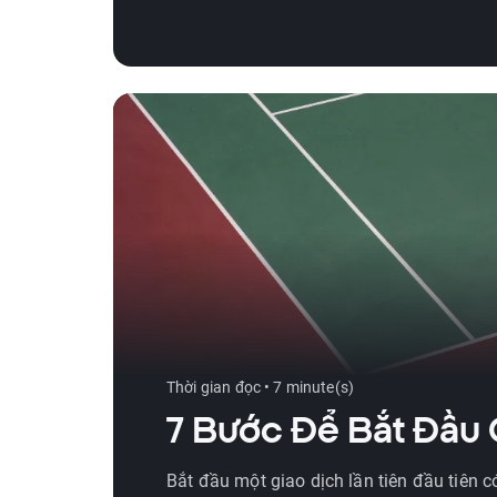
Thời gian đọc • 7 minute(s)
7 Bước Để Bắt Đầu 
Bắt đầu một giao dịch lần tiên đầu tiên c