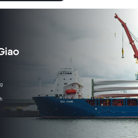
Giao
ng
ự