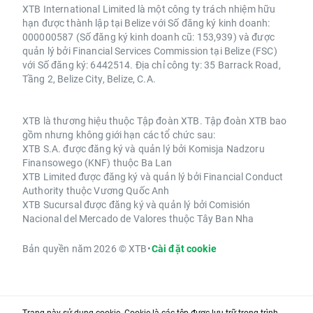
XTB International Limited là một công ty trách nhiệm hữu
hạn được thành lập tại Belize với Số đăng ký kinh doanh:
000000587 (Số đăng ký kinh doanh cũ: 153,939) và được
quản lý bởi Financial Services Commission tại Belize (FSC)
với Số đăng ký: 6442514. Địa chỉ công ty: 35 Barrack Road,
Tầng 2, Belize City, Belize, C.A.
XTB là thương hiệu thuộc Tập đoàn XTB. Tập đoàn XTB bao
gồm nhưng không giới hạn các tổ chức sau:
XTB S.A. được đăng ký và quản lý bởi Komisja Nadzoru
Finansowego (KNF) thuộc Ba Lan
XTB Limited được đăng ký và quản lý bởi Financial Conduct
Authority thuộc Vương Quốc Anh
XTB Sucursal được đăng ký và quản lý bởi Comisión
Nacional del Mercado de Valores thuộc Tây Ban Nha
Bản quyền năm 2026 © XTB
•
Cài đặt cookie
Trang này sử dụng cookie. Cookie là các tệp được lưu trữ trong trình