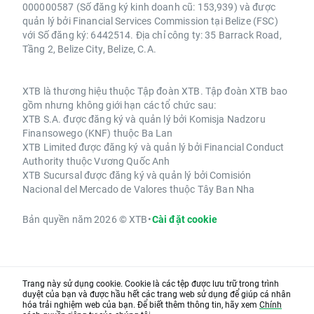
000000587 (Số đăng ký kinh doanh cũ: 153,939) và được
quản lý bởi Financial Services Commission tại Belize (FSC)
với Số đăng ký: 6442514. Địa chỉ công ty: 35 Barrack Road,
Tầng 2, Belize City, Belize, C.A.
XTB là thương hiệu thuộc Tập đoàn XTB. Tập đoàn XTB bao
gồm nhưng không giới hạn các tổ chức sau:
XTB S.A. được đăng ký và quản lý bởi Komisja Nadzoru
Finansowego (KNF) thuộc Ba Lan
XTB Limited được đăng ký và quản lý bởi Financial Conduct
Authority thuộc Vương Quốc Anh
XTB Sucursal được đăng ký và quản lý bởi Comisión
Nacional del Mercado de Valores thuộc Tây Ban Nha
Bản quyền năm 2026 © XTB
•
Cài đặt cookie
Trang này sử dụng cookie. Cookie là các tệp được lưu trữ trong trình
duyệt của bạn và được hầu hết các trang web sử dụng để giúp cá nhân
hóa trải nghiệm web của bạn. Để biết thêm thông tin, hãy xem
Chính