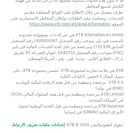
قد لا تكون هذه الأدوات مناسبة للجميع، لذا يرجى التأكد من فهمك
الكامل لجميع المخاطر.
تعرّف بنفسك من خلال الاطلاع على اللوائح المتعلقة بتقديم
الخدمات، وسياسة تنفيذ الطلبات، وإعلان المخاطر الاستثمارية على
الموقع:
https://www.xtb.com/int/legal-information
XTB International Limited هي شركة ذات مسؤولية محدودة
تأسست في بليز بموجب رقم التسجيل 000000587 (رقم التسجيل
السابق 153,939) ومرخصة من قبل لجنة الخدمات المالية في بليز
(FSC) بموجب رقم التسجيل 6442514. عنوان الشركة: 35 طريق
باراك ، الطابق الثاني ، مدينة بليز ، بليز ، أمريكا الوسطى
XTB هي علامة تجارية لمجموعة XTB. تتضمن مجموعة XTB، على
سبيل المثال لا الحصر، الكيانات التالية:
XTB S.A. مرخصة ومنظمة من قبل هيئة الرقابة المالية البولندية
(KNF) في بولندا
XTB Limited مرخصة ومنظمة من قبل هيئة السلوك المالي (FCA)
في المملكة المتحدة
XTB Sucursal مرخصة ومنظمة من قبل اللجنة الوطنية لسوق
الأوراق المالية (CNMV) في إسبانيا.
حقوق الطبع والنشر 2026 © XTB
•
إعدادات ملفات تعريف الارتباط