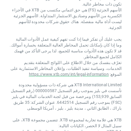
تكون ذات مخاطر عالية.
الأسهم الجزئية (FS) هي حق ائتماني مكتسب من XTB ​​في الأجزاء
الكسرية من الأسهم وصناديق الاستثمار المتداولة. الأسهم الجزئية
ليست أداة مالية منفصلة. هناك حقوق شركات محدودة للأسهم
الجزئية.
يجب عليك أن تفكر فيما إذا كنت تفهم كيفية عمل الأدوات المالية
وما إذا كان بإمكانك تحمل المخاطر العالية المتعلقة بخسارة أموالك.
قد لا تكون هذه الأدوات مناسبة للجميع، لذا يرجى التأكد من فهمك
الكامل لجميع المخاطر.
تعرّف بنفسك من خلال الاطلاع على اللوائح المتعلقة بتقديم
الخدمات، وسياسة تنفيذ الطلبات، وإعلان المخاطر الاستثمارية على
الموقع:
https://www.xtb.com/int/legal-information
XTB International Limited هي شركة ذات مسؤولية محدودة
تأسست في بليز بموجب رقم التسجيل 000000587 (رقم التسجيل
السابق 153,939) ومرخصة من قبل لجنة الخدمات المالية في بليز
(FSC) بموجب رقم التسجيل 6442514. عنوان الشركة: 35 طريق
باراك ، الطابق الثاني ، مدينة بليز ، بليز ، أمريكا الوسطى
XTB هي علامة تجارية لمجموعة XTB. تتضمن مجموعة XTB، على
سبيل المثال لا الحصر، الكيانات التالية: