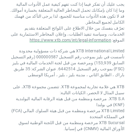
يجب عليك أن تفكر فيما إذا كنت تفهم كيفية عمل الأدوات المالية
وما إذا كان بإمكانك تحمل المخاطر العالية المتعلقة بخسارة أموالك.
قد لا تكون هذه الأدوات مناسبة للجميع، لذا يرجى التأكد من فهمك
الكامل لجميع المخاطر.
تعرّف بنفسك من خلال الاطلاع على اللوائح المتعلقة بتقديم
الخدمات، وسياسة تنفيذ الطلبات، وإعلان المخاطر الاستثمارية على
الموقع:
https://www.xtb.com/int/legal-information
XTB International Limited هي شركة ذات مسؤولية محدودة
تأسست في بليز بموجب رقم التسجيل 000000587 (رقم التسجيل
السابق 153,939) ومرخصة من قبل لجنة الخدمات المالية في بليز
(FSC) بموجب رقم التسجيل 6442514. عنوان الشركة: 35 طريق
باراك ، الطابق الثاني ، مدينة بليز ، بليز ، أمريكا الوسطى
XTB هي علامة تجارية لمجموعة XTB. تتضمن مجموعة XTB، على
سبيل المثال لا الحصر، الكيانات التالية:
XTB S.A. مرخصة ومنظمة من قبل هيئة الرقابة المالية البولندية
(KNF) في بولندا
XTB Limited مرخصة ومنظمة من قبل هيئة السلوك المالي (FCA)
في المملكة المتحدة
XTB Sucursal مرخصة ومنظمة من قبل اللجنة الوطنية لسوق
الأوراق المالية (CNMV) في إسبانيا.