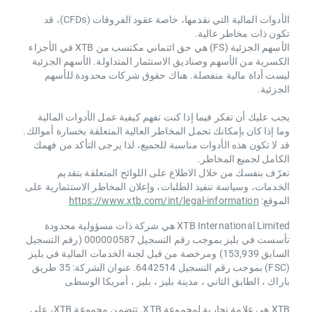
الأدوات المالية التي نقدمها، خاصة عقود الفروقات (CFDs)، قد
تكون ذات مخاطر عالية.
الأسهم الجزئية (FS) هي حق ائتماني مكتسب من XTB ​​في الأجزاء
الكسرية من الأسهم وصناديق الاستثمار المتداولة. الأسهم الجزئية
ليست أداة مالية منفصلة. هناك حقوق شركات محدودة للأسهم
الجزئية.
يجب عليك أن تفكر فيما إذا كنت تفهم كيفية عمل الأدوات المالية
وما إذا كان بإمكانك تحمل المخاطر العالية المتعلقة بخسارة أموالك.
قد لا تكون هذه الأدوات مناسبة للجميع، لذا يرجى التأكد من فهمك
الكامل لجميع المخاطر.
تعرّف بنفسك من خلال الاطلاع على اللوائح المتعلقة بتقديم
الخدمات، وسياسة تنفيذ الطلبات، وإعلان المخاطر الاستثمارية على
الموقع:
https://www.xtb.com/int/legal-information
XTB International Limited هي شركة ذات مسؤولية محدودة
تأسست في بليز بموجب رقم التسجيل 000000587 (رقم التسجيل
السابق 153,939) ومرخصة من قبل لجنة الخدمات المالية في بليز
(FSC) بموجب رقم التسجيل 6442514. عنوان الشركة: 35 طريق
باراك ، الطابق الثاني ، مدينة بليز ، بليز ، أمريكا الوسطى
XTB هي علامة تجارية لمجموعة XTB. تتضمن مجموعة XTB، على