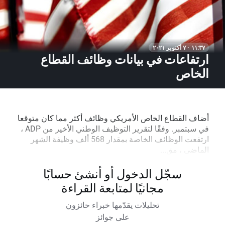
١١:٣٧ · ٧ أكتوبر ٢٠٢١
ارتفاعات في بيانات وظائف القطاع
الخاص
أضاف القطاع الخاص الأمريكي وظائف أكثر مما كان متوقعا
في سبتمبر. وفقًا لتقرير التوظيف الوطني الأخير من ADP ،
ارتفعت الوظائف الخاصة بمقدار 568 ألف وظيفة الشهر
الماضي ، مق...
سجّل الدخول أو أنشئ حسابًا
مجانيًا لمتابعة القراءة
تحليلات يقدّمها خبراء حائزون
على جوائز