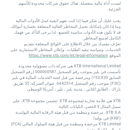
ليست أداة مالية منفصلة. هناك حقوق شركات محدودة للأسهم
الجزئية.
يجب عليك أن تفكر فيما إذا كنت تفهم كيفية عمل الأدوات المالية
وما إذا كان بإمكانك تحمل المخاطر العالية المتعلقة بخسارة أموالك.
قد لا تكون هذه الأدوات مناسبة للجميع، لذا يرجى التأكد من فهمك
الكامل لجميع المخاطر.
تعرّف بنفسك من خلال الاطلاع على اللوائح المتعلقة بتقديم
الخدمات، وسياسة تنفيذ الطلبات، وإعلان المخاطر الاستثمارية على
الموقع:
https://www.xtb.com/int/legal-information
XTB International Limited هي شركة ذات مسؤولية محدودة
تأسست في بليز بموجب رقم التسجيل 000000587 (رقم التسجيل
السابق 153,939) ومرخصة من قبل لجنة الخدمات المالية في بليز
(FSC) بموجب رقم التسجيل 6442514. عنوان الشركة: 35 طريق
باراك ، الطابق الثاني ، مدينة بليز ، بليز ، أمريكا الوسطى
XTB هي علامة تجارية لمجموعة XTB. تتضمن مجموعة XTB، على
سبيل المثال لا الحصر، الكيانات التالية:
XTB S.A. مرخصة ومنظمة من قبل هيئة الرقابة المالية البولندية
(KNF) في بولندا
XTB Limited مرخصة ومنظمة من قبل هيئة السلوك المالي (FCA)
في المملكة المتحدة