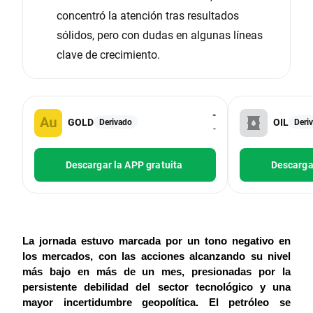
concentró la atención tras resultados
sólidos, pero con dudas en algunas líneas
clave de crecimiento.
-
GOLD
OIL
Derivado
Deri
-
Descargar la APP gratuita
Descargar
La jornada estuvo marcada por un tono negativo en 
los mercados, con las acciones alcanzando su nivel 
más bajo en más de un mes, presionadas por la 
persistente debilidad del sector tecnológico y una 
mayor incertidumbre geopolítica. El petróleo se 