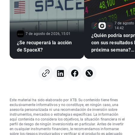
7 de agosto
14:42
7 de agosto de 2026, 15:01
¿Quién podría sorp
¿Se recuperará la acción
con sus resultados 
de SpaceX?
próxima semana?
(07.08.2026)
Este material ha sido elaborado por XTB. Su contenido tiene fines
exclusivamente informativos y no constituye, en ningún caso, una
asesoría personalizada ni una recomendación de inversión sobre
instrumentos, mercados o estrategias específicas. La información
aquí contenida no considera los objetivos, la situación financiera ni el
perfil de riesgo de ningún inversionista en particular. Antes de invertir
en cualquier instrumento financiero, le recomendamos informarse
sobre los riesgos involucrados y verificar si el producto es adecuado