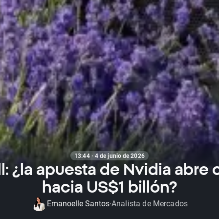
13:44 · 4 de junio de 2026
l: ¿la apuesta de Nvidia abre
hacia US$1 billón?
Emanoelle Santos
Analista de Mercados
·