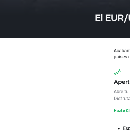
El EUR/
Acabamo
países 
Apert
Abre tu
Disfrut
Hazte Cl
Esp