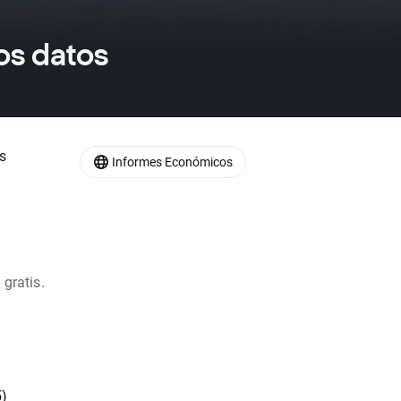
os datos
s
Informes Económicos
 gratis.
5)