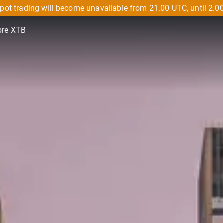
pot trading will become unavailable from 21.00 UTC, until 2.0
bre XTB