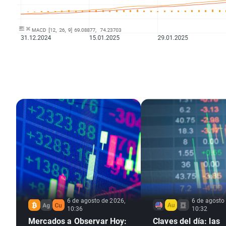
6 de agosto de 2026,
6 de agosto
10:36
10:32
Mercados a Observar Hoy:
Claves del día: las