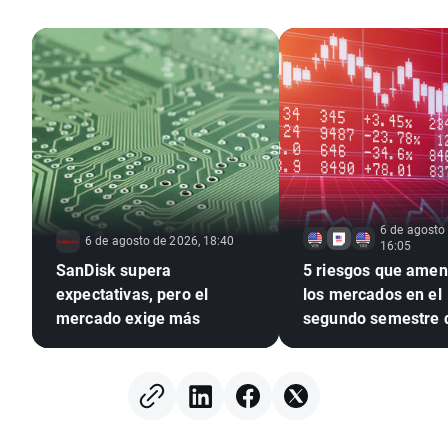
6 de agosto
6 de agosto de 2026, 18:40
16:05
SanDisk supera
5 riesgos que ame
expectativas, pero el
los mercados en el
mercado exige más
segundo semestre 
2026