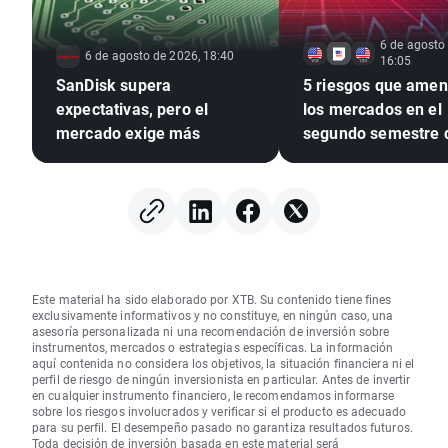
6 de agosto
6 de agosto de 2026, 18:40
16:05
SanDisk supera
5 riesgos que ame
expectativas, pero el
los mercados en el
mercado exige más
segundo semestre 
2026
Este material ha sido elaborado por XTB. Su contenido tiene fines
exclusivamente informativos y no constituye, en ningún caso, una
asesoría personalizada ni una recomendación de inversión sobre
instrumentos, mercados o estrategias específicas. La información
aquí contenida no considera los objetivos, la situación financiera ni el
perfil de riesgo de ningún inversionista en particular. Antes de invertir
en cualquier instrumento financiero, le recomendamos informarse
sobre los riesgos involucrados y verificar si el producto es adecuado
para su perfil. El desempeño pasado no garantiza resultados futuros.
Toda decisión de inversión basada en este material será