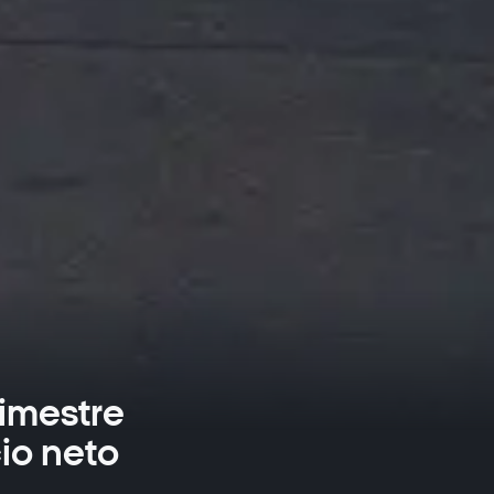
rimestre
cio neto