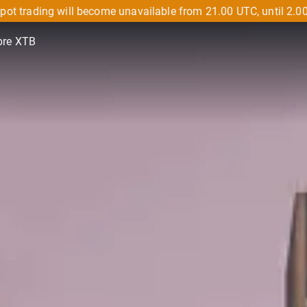
pot trading will become unavailable from 21.00 UTC, until 2.0
bre XTB