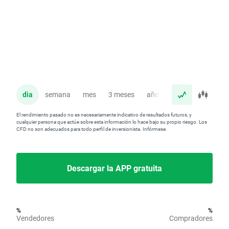
dia
semana
mes
3 meses
año
El rendimiento pasado no es necesariamente indicativo de resultados futuros, y
cualquier persona que actúe sobre esta información lo hace bajo su propio riesgo. Los
CFD no son adecuados para todo perfil de inversionista. Infórmese.
Descargar la APP gratuita
%
%
Vendedores
Compradores