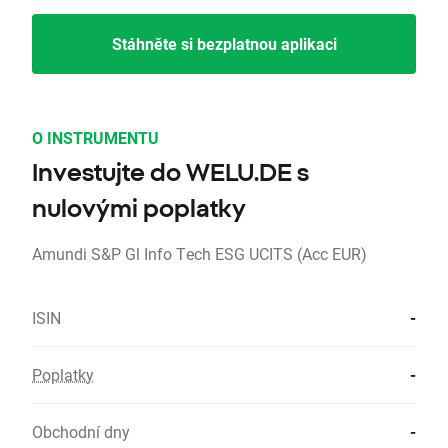
Stáhněte si bezplatnou aplikaci
O INSTRUMENTU
Investujte do WELU.DE s
nulovými poplatky
Amundi S&P Gl Info Tech ESG UCITS (Acc EUR)
ISIN
-
Poplatky
-
Obchodní dny
-