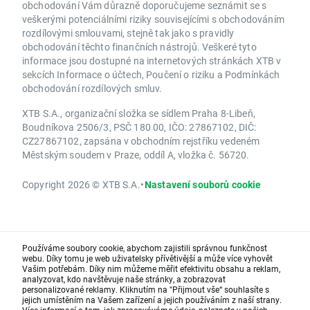
obchodování Vám důrazně doporučujeme seznámit se s
veškerými potenciálními riziky souvisejícími s obchodováním
rozdílovými smlouvami, stejně tak jako s pravidly
obchodování těchto finančních nástrojů. Veškeré tyto
informace jsou dostupné na internetových stránkách XTB v
sekcích Informace o účtech, Poučení o riziku a Podmínkách
obchodování rozdílových smluv.
XTB S.A., organizační složka se sídlem Praha 8-Libeň,
Boudníkova 2506/3, PSČ 180 00, IČO: 27867102, DIČ:
CZ27867102, zapsána v obchodním rejstříku vedeném
Městským soudem v Praze, oddíl A, vložka č. 56720.
Copyright 2026 © XTB S.A.
•
Nastavení souborů cookie
Používáme soubory cookie, abychom zajistili správnou funkčnost
webu. Díky tomu je web uživatelsky přívětivější a může více vyhovět
Vašim potřebám. Díky nim můžeme měřit efektivitu obsahu a reklam,
analyzovat, kdo navštěvuje naše stránky, a zobrazovat
personalizované reklamy. Kliknutím na "Přijmout vše“ souhlasíte s
jejich umístěním na Vašem zařízení a jejich používáním z naší strany.