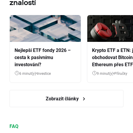
znalostí
Nejlepší ETF fondy 2026 –
Krypto ETF a ETN: 
cesta k pasivnímu
obchodovat Bitcoin
investování?
Ethereum přes ETF
6 minut(y)
Investice
9 minut(y)
Příručky
Zobrazit články
FAQ