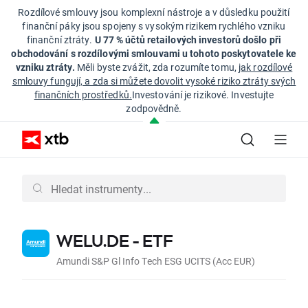
Rozdílové smlouvy jsou komplexní nástroje a v důsledku použití
finanční páky jsou spojeny s vysokým rizikem rychlého vzniku
finanční ztráty.
U 77 % účtů retailových investorů došlo při
obchodování s rozdílovými smlouvami u tohoto poskytovatele ke
vzniku ztráty.
Měli byste zvážit, zda rozumíte tomu,
jak rozdílové
smlouvy fungují, a zda si můžete dovolit vysoké riziko ztráty svých
finančních prostředků.
Investování je rizikové. Investujte
zodpovědně.
WELU.DE - ETF
Amundi S&P Gl Info Tech ESG UCITS (Acc EUR)