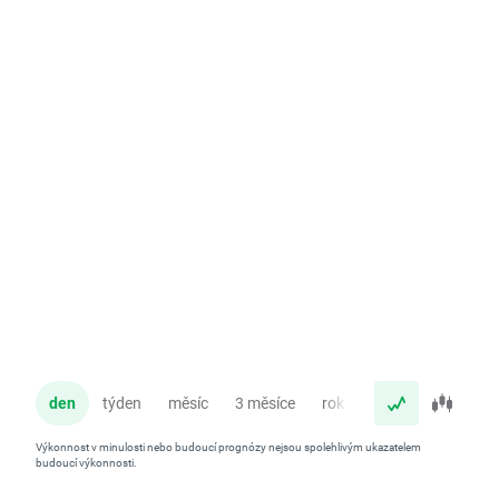
den
týden
měsíc
3 měsíce
rok
Výkonnost v minulosti nebo budoucí prognózy nejsou spolehlivým ukazatelem
budoucí výkonnosti.