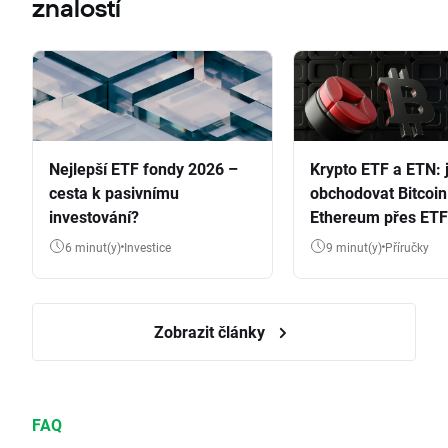
znalostí
Nejlepší ETF fondy 2026 –
Krypto ETF a ETN: 
cesta k pasivnímu
obchodovat Bitcoin
investování?
Ethereum přes ETF
6 minut(y)
Investice
9 minut(y)
Příručky
Zobrazit články
FAQ