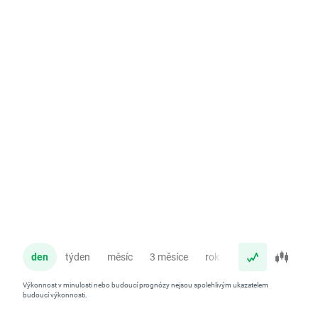
den
týden
měsíc
3 měsíce
rok
Výkonnost v minulosti nebo budoucí prognózy nejsou spolehlivým ukazatelem
budoucí výkonnosti.