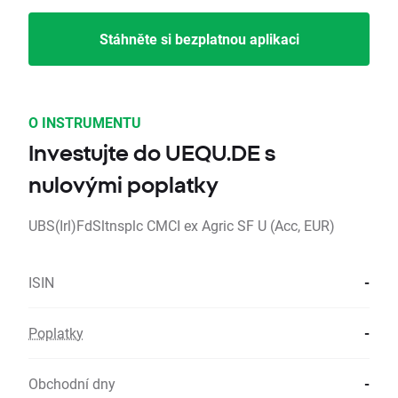
Stáhněte si bezplatnou aplikaci
O INSTRUMENTU
Investujte do UEQU.DE s
nulovými poplatky
UBS(Irl)FdSltnsplc CMCI ex Agric SF U (Acc, EUR)
ISIN
-
Poplatky
-
Obchodní dny
-