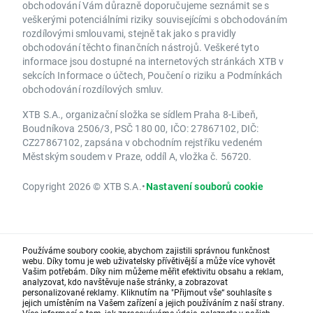
obchodování Vám důrazně doporučujeme seznámit se s
veškerými potenciálními riziky souvisejícími s obchodováním
rozdílovými smlouvami, stejně tak jako s pravidly
obchodování těchto finančních nástrojů. Veškeré tyto
informace jsou dostupné na internetových stránkách XTB v
sekcích Informace o účtech, Poučení o riziku a Podmínkách
obchodování rozdílových smluv.
XTB S.A., organizační složka se sídlem Praha 8-Libeň,
Boudníkova 2506/3, PSČ 180 00, IČO: 27867102, DIČ:
CZ27867102, zapsána v obchodním rejstříku vedeném
Městským soudem v Praze, oddíl A, vložka č. 56720.
Copyright 2026 © XTB S.A.
•
Nastavení souborů cookie
Používáme soubory cookie, abychom zajistili správnou funkčnost
webu. Díky tomu je web uživatelsky přívětivější a může více vyhovět
Vašim potřebám. Díky nim můžeme měřit efektivitu obsahu a reklam,
analyzovat, kdo navštěvuje naše stránky, a zobrazovat
personalizované reklamy. Kliknutím na "Přijmout vše“ souhlasíte s
jejich umístěním na Vašem zařízení a jejich používáním z naší strany.