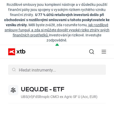
Rozdílové smlouvy jsou komplexní nástroje a v důsledku použití
finanční páky jsou spojeny s vysokým rizikem rychlého vzniku
finanční ztráty.
U 77 % účtů retailových investorů došlo při
obchodování s rozdílovými smlouvami u tohoto poskytovatele ke
vzniku ztráty.
Měli byste zvážit, zda rozumíte tomu,
jak rozdílové
smlouvy fungují, a zda si můžete dovolit vysoké riziko ztráty svých
finančních prostředků.
Investování je rizikové. Investujte
zodpovědně.
UEQU.DE - ETF
UBS(Irl)FdSltnsplc CMCI ex Agric SF U (Acc, EUR)