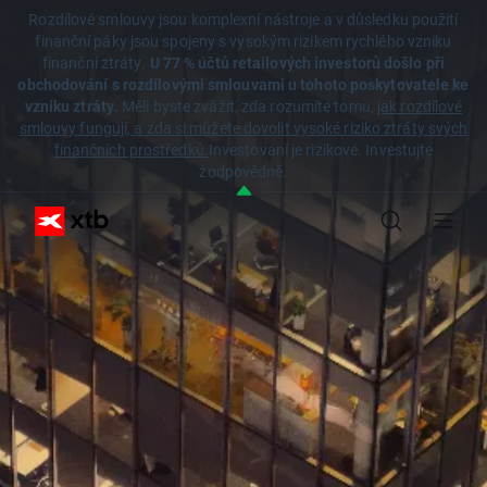
Rozdílové smlouvy jsou komplexní nástroje a v důsledku použití
finanční páky jsou spojeny s vysokým rizikem rychlého vzniku
finanční ztráty.
U 77 % účtů retailových investorů došlo při
obchodování s rozdílovými smlouvami u tohoto poskytovatele ke
vzniku ztráty.
Měli byste zvážit, zda rozumíte tomu,
jak rozdílové
smlouvy fungují, a zda si můžete dovolit vysoké riziko ztráty svých
finančních prostředků.
Investování je rizikové. Investujte
zodpovědně.