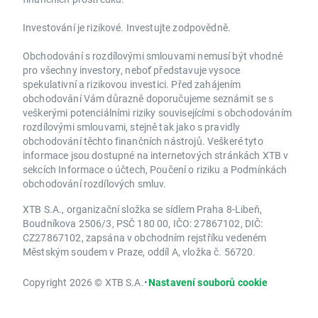
Investování je rizikové. Investujte zodpovědně.
Obchodování s rozdílovými smlouvami nemusí být vhodné
pro všechny investory, neboť představuje vysoce
spekulativní a rizikovou investici. Před zahájením
obchodování Vám důrazně doporučujeme seznámit se s
veškerými potenciálními riziky souvisejícími s obchodováním
rozdílovými smlouvami, stejně tak jako s pravidly
obchodování těchto finančních nástrojů. Veškeré tyto
informace jsou dostupné na internetových stránkách XTB v
sekcích Informace o účtech, Poučení o riziku a Podmínkách
obchodování rozdílových smluv.
XTB S.A., organizační složka se sídlem Praha 8-Libeň,
Boudníkova 2506/3, PSČ 180 00, IČO: 27867102, DIČ:
CZ27867102, zapsána v obchodním rejstříku vedeném
Městským soudem v Praze, oddíl A, vložka č. 56720.
Copyright 2026 © XTB S.A.
•
Nastavení souborů cookie