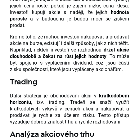
jejich cena roste; pokud je zájem nízký, cena klesá.
Investoři kupují akcie s nadějí, že jejich
hodnota
poroste
a v budoucnu je budou moci se ziskem
prodat.
Kromě toho, že mohou investoři nakupovat a prodávat
akcie na burze, existují i další způsoby, jak z nich těžit.
Například, někteří investoři se rozhodnou
držet akcie
dlouhodobě a čekat na růst jejich hodnoty
. To může
být spojeno s
vyplácením dividend
, což jsou části
zisku společnosti, které jsou vypláceny akcionářům.
Trading
Další strategií je obchodování akcií v
krátkodobém
horizontu
, tzv. trading. Tradeři se snaží využít
krátkodobých výkyvů v cenách akcií a nakupovat a
prodávat je rychle za účelem zisku. Tento přístup
vyžaduje dobrou znalost trhu a rychlé rozhodování.
Analýza akciového trhu