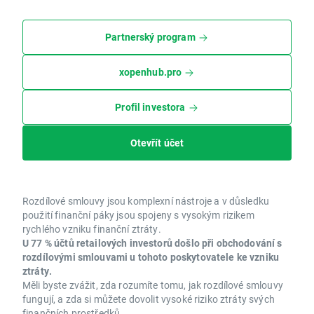
Partnerský program
xopenhub.pro
Profil investora
Otevřít účet
Rozdílové smlouvy jsou komplexní nástroje a v důsledku
použití finanční páky jsou spojeny s vysokým rizikem
rychlého vzniku finanční ztráty.
U 77 % účtů retailových investorů došlo při obchodování s
rozdílovými smlouvami u tohoto poskytovatele ke vzniku
ztráty.
Měli byste zvážit, zda rozumíte tomu, jak rozdílové smlouvy
fungují, a zda si můžete dovolit vysoké riziko ztráty svých
finančních prostředků.