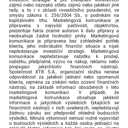
zájmů nebo náznaků střetu zájmů nebo jakékoli jiné
rady, a to i v oblasti investičního poradenství, ve
smyslu zákona č. 256/2004 Sb., o podnikání na
kapitálovém trhu. Marketingová komunikace je
připravena s nejvyšší pečlivostí, objektivitou,
prezentuje fakta známé autorovi k datu přípravy a
neobsahuje žádné hodnotící prvky. Marketingová
komunikace je připravena bez zohlednění potřeb
klienta, jeho individuální finanční situace a nijak
nepředstavuje investiční strategii. Marketingová
komunikace nepředstavuje nabídku k prodeji,
nabídku, předplatné, výzvu na nákup, reklamu nebo
propagaci jakýchkoliv finančních nástrojů.
Společnost XTB S.A., organizační složka nenese
odpovědnost za jakékoli jednání nebo opomenutí
klienta, zejména za získání nebo zcizení finančních
nástrojů, na základě informací obsažených v této
marketingové komunikaci. V případě, že
marketingová komunikace obsahuje jakékoli
informace o jakýchkoli výsledcích týkajících se
finančních nástrojů v nich uvedených, nepředstavují
žádnou záruku ani předpověď ohledně budoucích
výsledků. Minulá výkonnost nemusí nutně vypovídat
o budoucích výsledcích a každá osoba jednající na