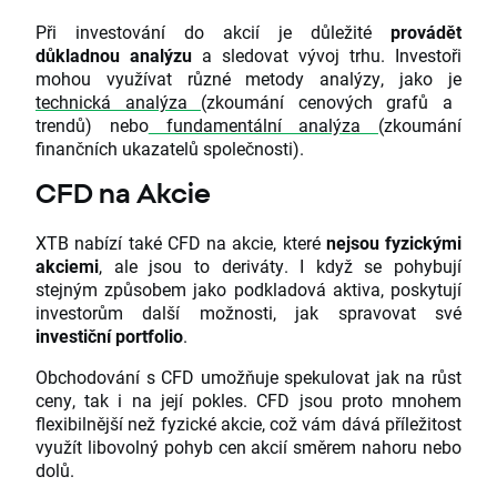
Při investování do akcií je důležité
provádět
důkladnou analýzu
a sledovat vývoj trhu. Investoři
mohou využívat různé metody analýzy, jako je
technická analýza
(zkoumání cenových grafů a
trendů) nebo
fundamentální analýza
(zkoumání
finančních ukazatelů společnosti).
CFD na Akcie
XTB nabízí také CFD na akcie, které
nejsou fyzickými
akciemi
, ale jsou to deriváty. I když se pohybují
stejným způsobem jako podkladová aktiva, poskytují
investorům další možnosti, jak spravovat své
investiční portfolio
.
Obchodování s CFD umožňuje spekulovat jak na růst
ceny, tak i na její pokles. CFD jsou proto mnohem
flexibilnější než fyzické akcie, což vám dává příležitost
využít libovolný pohyb cen akcií směrem nahoru nebo
dolů.