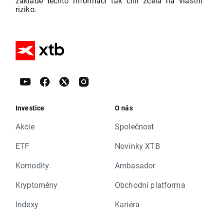
základě těchto informací tak činí zcela na vlastní
riziko.
Investice
O nás
Akcie
Společnost
ETF
Novinky XTB
Komodity
Ambasador
Kryptoměny
Obchodní platforma
Indexy
Kariéra