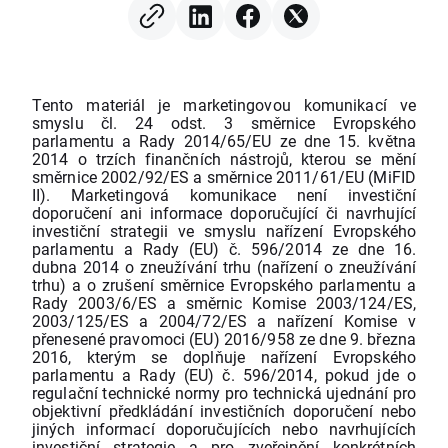
Tento materiál je marketingovou komunikací ve
smyslu čl. 24 odst. 3 směrnice Evropského
parlamentu a Rady 2014/65/EU ze dne 15. května
2014 o trzích finančních nástrojů, kterou se mění
směrnice 2002/92/ES a směrnice 2011/61/EU (MiFID
II). Marketingová komunikace není investiční
doporučení ani informace doporučující či navrhující
investiční strategii ve smyslu nařízení Evropského
parlamentu a Rady (EU) č. 596/2014 ze dne 16.
dubna 2014 o zneužívání trhu (nařízení o zneužívání
trhu) a o zrušení směrnice Evropského parlamentu a
Rady 2003/6/ES a směrnic Komise 2003/124/ES,
2003/125/ES a 2004/72/ES a nařízení Komise v
přenesené pravomoci (EU) 2016/958 ze dne 9. března
2016, kterým se doplňuje nařízení Evropského
parlamentu a Rady (EU) č. 596/2014, pokud jde o
regulační technické normy pro technická ujednání pro
objektivní předkládání investičních doporučení nebo
jiných informací doporučujících nebo navrhujících
investiční strategie a pro zveřejnění konkrétních