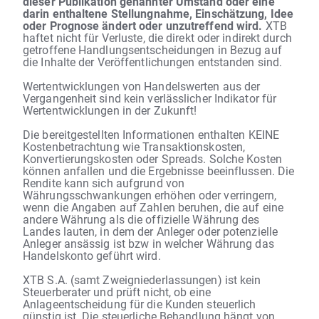
dieser Publikation genannter Umstand oder eine
darin enthaltene Stellungnahme, Einschätzung, Idee
oder Prognose ändert oder unzutreffend wird.
XTB
haftet nicht für Verluste, die direkt oder indirekt durch
getroffene Handlungsentscheidungen in Bezug auf
die Inhalte der Veröffentlichungen entstanden sind.
Wertentwicklungen von Handelswerten aus der
Vergangenheit sind kein verlässlicher Indikator für
Wertentwicklungen in der Zukunft!
Die bereitgestellten Informationen enthalten KEINE
Kostenbetrachtung wie Transaktionskosten,
Konvertierungskosten oder Spreads. Solche Kosten
können anfallen und die Ergebnisse beeinflussen. Die
Rendite kann sich aufgrund von
Währungsschwankungen erhöhen oder verringern,
wenn die Angaben auf Zahlen beruhen, die auf eine
andere Währung als die offizielle Währung des
Landes lauten, in dem der Anleger oder potenzielle
Anleger ansässig ist bzw in welcher Währung das
Handelskonto geführt wird.
XTB S.A. (samt Zweigniederlassungen) ist kein
Steuerberater und prüft nicht, ob eine
Anlageentscheidung für die Kunden steuerlich
günstig ist. Die steuerliche Behandlung hängt von