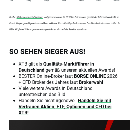
Quelle:
XTB Investment Plattform
, aufgenommen am 16.05.2026. Zeithistorie gemäß der Information direkt im
Chart. Vergangene Ergebnisse sind kein Indikator für zukünftige Performance. Das Handelsinstrument notiert in
USD. Mögliche Währungsschwankungen können sich auf die Rendite auswirken.
SO SEHEN SIEGER AUS!
XTB gilt als
Qualitäts-Marktführer in
Deutschland
gemäß unseren aktuellen Awards!
BESTER Online-Broker laut
BÖRSE ONLINE
2026
+ CFD Broker des Jahres laut
Brokerwahl
Viele weitere Awards in Deutschland
unterstreichen das Bild
Handeln Sie nicht irgendwo -
Handeln Sie mit
Vertrauen Aktien, ETF, Optionen und CFD bei
XTB!