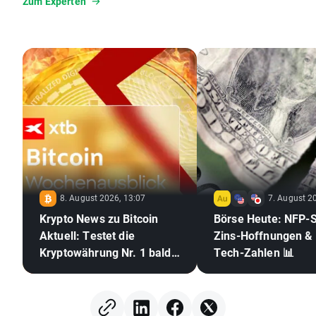
Zum Experten
8. August 2026, 13:07
7. August 2
Krypto News zu Bitcoin
Börse Heute: NFP-
Aktuell: Testet die
Zins-Hoffnungen &
Kryptowährung Nr. 1 bald
Tech-Zahlen 📊
die 70.000 US-Dollar? 🪙