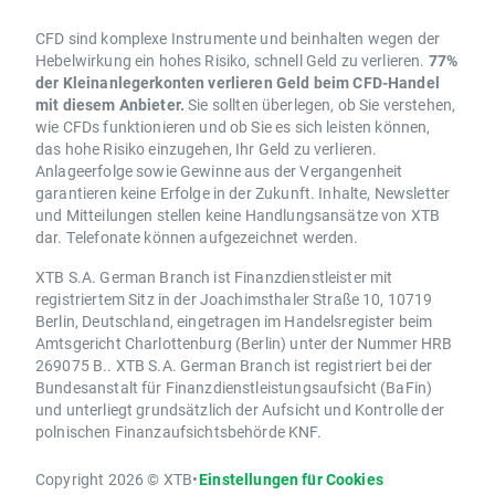
CFD sind komplexe Instrumente und beinhalten wegen der
Hebelwirkung ein hohes Risiko, schnell Geld zu verlieren.
77%
der Kleinanlegerkonten verlieren Geld beim CFD-Handel
mit diesem Anbieter.
Sie sollten überlegen, ob Sie verstehen,
wie CFDs funktionieren und ob Sie es sich leisten können,
das hohe Risiko einzugehen, Ihr Geld zu verlieren.
Anlageerfolge sowie Gewinne aus der Vergangenheit
garantieren keine Erfolge in der Zukunft. Inhalte, Newsletter
und Mitteilungen stellen keine Handlungsansätze von XTB
dar. Telefonate können aufgezeichnet werden.
XTB S.A. German Branch ist Finanzdienstleister mit
registriertem Sitz in der Joachimsthaler Straße 10, 10719
Berlin, Deutschland, eingetragen im Handelsregister beim
Amtsgericht Charlottenburg (Berlin) unter der Nummer HRB
269075 B.. XTB S.A. German Branch ist registriert bei der
Bundesanstalt für Finanzdienstleistungsaufsicht (BaFin)
und unterliegt grundsätzlich der Aufsicht und Kontrolle der
polnischen Finanzaufsichtsbehörde KNF.
Copyright 2026 © XTB
•
Einstellungen für Cookies