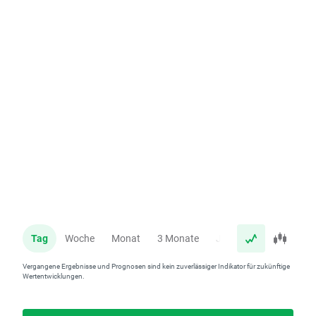
Tag
Woche
Monat
3 Monate
Jahr
Vergangene Ergebnisse und Prognosen sind kein zuverlässiger Indikator für zukünftige
Wertentwicklungen.