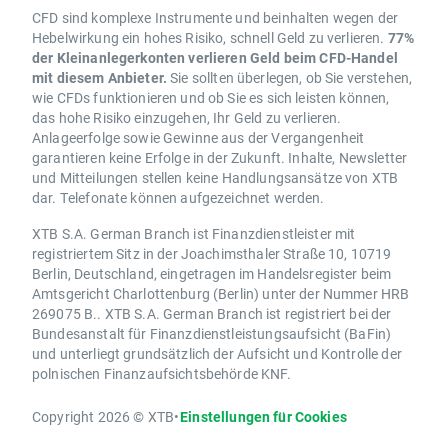
CFD sind komplexe Instrumente und beinhalten wegen der
Hebelwirkung ein hohes Risiko, schnell Geld zu verlieren.
77%
der Kleinanlegerkonten verlieren Geld beim CFD-Handel
mit diesem Anbieter.
Sie sollten überlegen, ob Sie verstehen,
wie CFDs funktionieren und ob Sie es sich leisten können,
das hohe Risiko einzugehen, Ihr Geld zu verlieren.
Anlageerfolge sowie Gewinne aus der Vergangenheit
garantieren keine Erfolge in der Zukunft. Inhalte, Newsletter
und Mitteilungen stellen keine Handlungsansätze von XTB
dar. Telefonate können aufgezeichnet werden.
XTB S.A. German Branch ist Finanzdienstleister mit
registriertem Sitz in der Joachimsthaler Straße 10, 10719
Berlin, Deutschland, eingetragen im Handelsregister beim
Amtsgericht Charlottenburg (Berlin) unter der Nummer HRB
269075 B.. XTB S.A. German Branch ist registriert bei der
Bundesanstalt für Finanzdienstleistungsaufsicht (BaFin)
und unterliegt grundsätzlich der Aufsicht und Kontrolle der
polnischen Finanzaufsichtsbehörde KNF.
Copyright 2026 © XTB
•
Einstellungen für Cookies