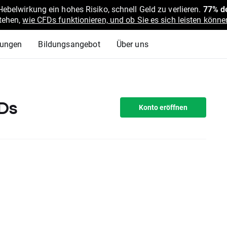
belwirkung ein hohes Risiko, schnell Geld zu verlieren.
77% de
stehen,
wie CFDs funktionieren, und ob Sie es sich leisten können
lungen
Bildungsangebot
Über uns
Ds
Konto eröffnen