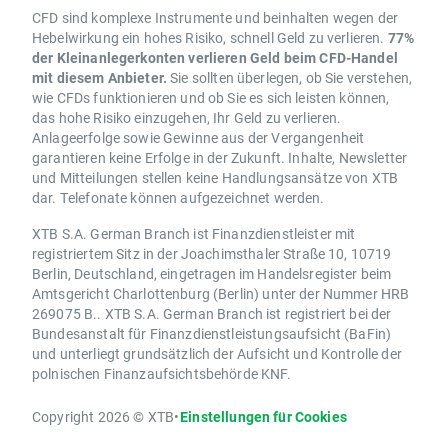
CFD sind komplexe Instrumente und beinhalten wegen der
Hebelwirkung ein hohes Risiko, schnell Geld zu verlieren.
77%
der Kleinanlegerkonten verlieren Geld beim CFD-Handel
mit diesem Anbieter.
Sie sollten überlegen, ob Sie verstehen,
wie CFDs funktionieren und ob Sie es sich leisten können,
das hohe Risiko einzugehen, Ihr Geld zu verlieren.
Anlageerfolge sowie Gewinne aus der Vergangenheit
garantieren keine Erfolge in der Zukunft. Inhalte, Newsletter
und Mitteilungen stellen keine Handlungsansätze von XTB
dar. Telefonate können aufgezeichnet werden.
XTB S.A. German Branch ist Finanzdienstleister mit
registriertem Sitz in der Joachimsthaler Straße 10, 10719
Berlin, Deutschland, eingetragen im Handelsregister beim
Amtsgericht Charlottenburg (Berlin) unter der Nummer HRB
269075 B.. XTB S.A. German Branch ist registriert bei der
Bundesanstalt für Finanzdienstleistungsaufsicht (BaFin)
und unterliegt grundsätzlich der Aufsicht und Kontrolle der
polnischen Finanzaufsichtsbehörde KNF.
Copyright 2026 © XTB
•
Einstellungen für Cookies