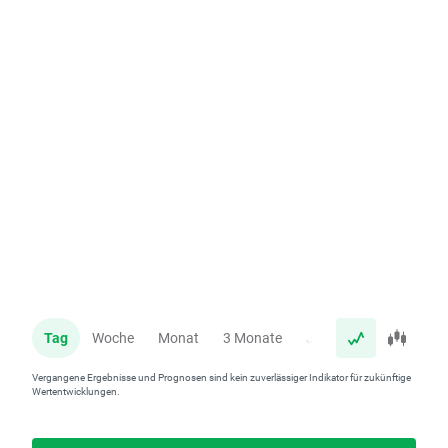
Tag
Woche
Monat
3 Monate
Jahr
Vergangene Ergebnisse und Prognosen sind kein zuverlässiger Indikator für zukünftige
Wertentwicklungen.