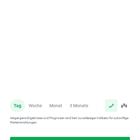
Tag
Woche
Monat
3 Monate
Jahr
Vergangene Ergebnisse und Prognosen sind kein zuverlässiger Indikator für zukünftige
Wertentwicklungen.