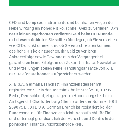
CFD sind komplexe Instrumente und beinhalten wegen der
Hebelwirkung ein hohes Risiko, schnell Geld zu verlieren.
77%
der Kleinanlegerkonten verlieren Geld beim CFD-Handel
mit diesem Anbieter.
Sie sollten überlegen, ob Sie verstehen,
wie CFDs funktionieren und ob Sie es sich leisten können,
das hohe Risiko einzugehen, Ihr Geld zu verlieren.
Anlageerfolge sowie Gewinne aus der Vergangenheit
garantieren keine Erfolge in der Zukunft. Inhalte, Newsletter
und Mitteilungen stellen keine Handlungsansätze von XTB
dar. Telefonate können aufgezeichnet werden.
XTB S.A. German Branch ist Finanzdienstleister mit
registriertem Sitz in der Joachimsthaler Straße 10, 10719
Berlin, Deutschland, eingetragen im Handelsregister beim
Amtsgericht Charlottenburg (Berlin) unter der Nummer HRB
269075 B.. XTB S.A. German Branch ist registriert bei der
Bundesanstalt für Finanzdienstleistungsaufsicht (BaFin)
und unterliegt grundsätzlich der Aufsicht und Kontrolle der
polnischen Finanzaufsichtsbehörde KNF.