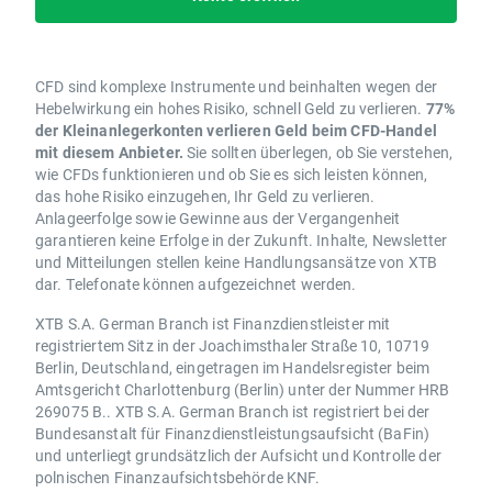
CFD sind komplexe Instrumente und beinhalten wegen der
Hebelwirkung ein hohes Risiko, schnell Geld zu verlieren.
77%
der Kleinanlegerkonten verlieren Geld beim CFD-Handel
mit diesem Anbieter.
Sie sollten überlegen, ob Sie verstehen,
wie CFDs funktionieren und ob Sie es sich leisten können,
das hohe Risiko einzugehen, Ihr Geld zu verlieren.
Anlageerfolge sowie Gewinne aus der Vergangenheit
garantieren keine Erfolge in der Zukunft. Inhalte, Newsletter
und Mitteilungen stellen keine Handlungsansätze von XTB
dar. Telefonate können aufgezeichnet werden.
XTB S.A. German Branch ist Finanzdienstleister mit
registriertem Sitz in der Joachimsthaler Straße 10, 10719
Berlin, Deutschland, eingetragen im Handelsregister beim
Amtsgericht Charlottenburg (Berlin) unter der Nummer HRB
269075 B.. XTB S.A. German Branch ist registriert bei der
Bundesanstalt für Finanzdienstleistungsaufsicht (BaFin)
und unterliegt grundsätzlich der Aufsicht und Kontrolle der
polnischen Finanzaufsichtsbehörde KNF.