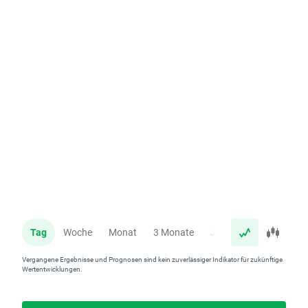
Tag
Woche
Monat
3 Monate
Jahr
Vergangene Ergebnisse und Prognosen sind kein zuverlässiger Indikator für zukünftige
Wertentwicklungen.