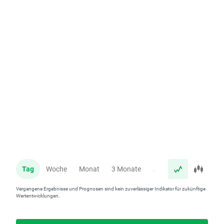
Tag
Woche
Monat
3 Monate
Jahr
Vergangene Ergebnisse und Prognosen sind kein zuverlässiger Indikator für zukünftige
Wertentwicklungen.