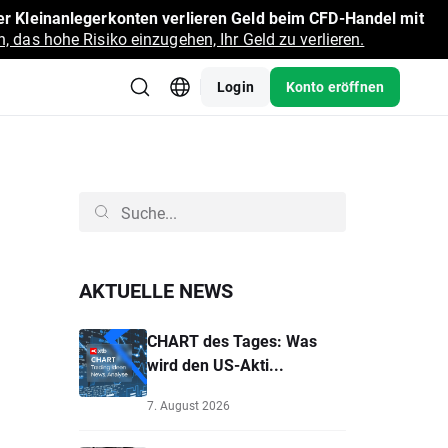
r Kleinanlegerkonten verlieren Geld beim CFD-Handel mit
, das hohe Risiko einzugehen, Ihr Geld zu verlieren.
Login
Konto eröffnen
AKTUELLE NEWS
CHART des Tages: Was
wird den US-Akti...
7. August 2026