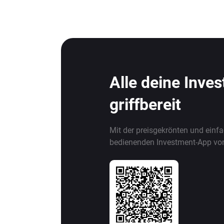
Alle deine Inve
griffbereit
Mit der preisgekrönten und einf
bedienenden Investment-App vo