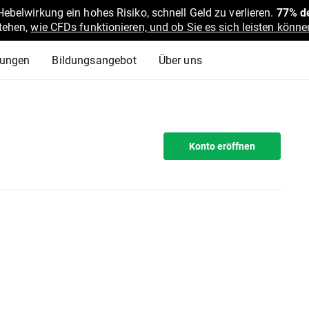
belwirkung ein hohes Risiko, schnell Geld zu verlieren.
77% de
stehen,
wie CFDs funktionieren, und ob Sie es sich leisten können
lungen
Bildungsangebot
Über uns
Konto eröffnen