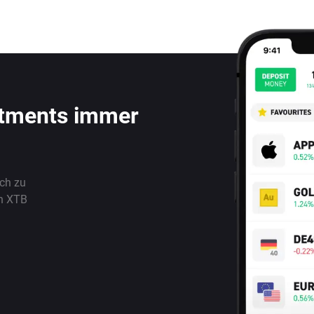
stments immer
ach zu
n XTB