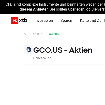
CFD sind komplexe Instrumente und beinhalten wegen der He
diesem Anbieter.
Sie sollten überlegen, ob Sie ver
Investieren
Sparen
Karte und Zah
AKTIEN
GCO.US
GCO.US - Aktien
Genesco Inc