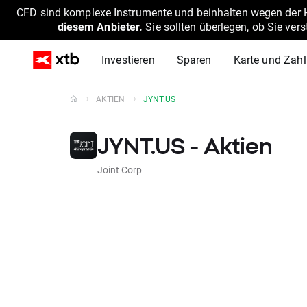
CFD sind komplexe Instrumente und beinhalten wegen der He
diesem Anbieter.
Sie sollten überlegen, ob Sie ver
Investieren
Sparen
Karte und Zah
AKTIEN
JYNT.US
JYNT.US - Aktien
Joint Corp