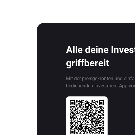
Alle deine Inve
griffbereit
Mit der preisgekrönten und einf
bedienenden Investment-App vo