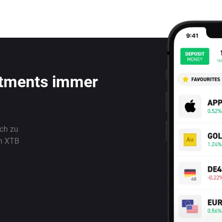
stments immer
ach zu
n XTB