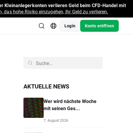
r Kleinanlegerkonten verlieren Geld beim CFD-Handel mit
, das hohe Risiko einzugehen, Ihr Geld zu verlieren.
Login
Konto eröffnen
AKTUELLE NEWS
Wer wird nächste Woche
mit seinen Ges...
7. August 2026