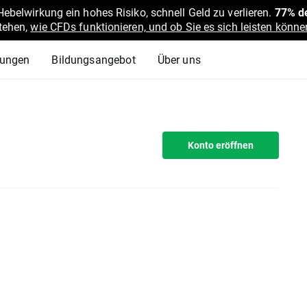
belwirkung ein hohes Risiko, schnell Geld zu verlieren.
77% de
stehen,
wie CFDs funktionieren, und ob Sie es sich leisten können
lungen
Bildungsangebot
Über uns
Konto eröffnen