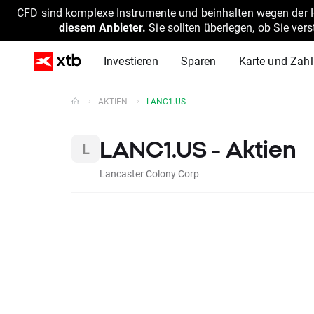
CFD sind komplexe Instrumente und beinhalten wegen der He
diesem Anbieter.
Sie sollten überlegen, ob Sie ver
Investieren
Sparen
Karte und Zah
AKTIEN
LANC1.US
LANC1.US - Aktien
Lancaster Colony Corp