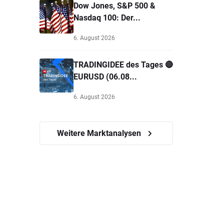
Dow Jones, S&P 500 &
Nasdaq 100: Der...
6. August 2026
TRADINGIDEE des Tages 🔴
EURUSD (06.08...
6. August 2026
Weitere Marktanalysen