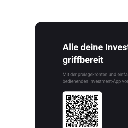
Alle deine Inve
griffbereit
Mit der preisgekrönten und einf
bedienenden Investment-App vo