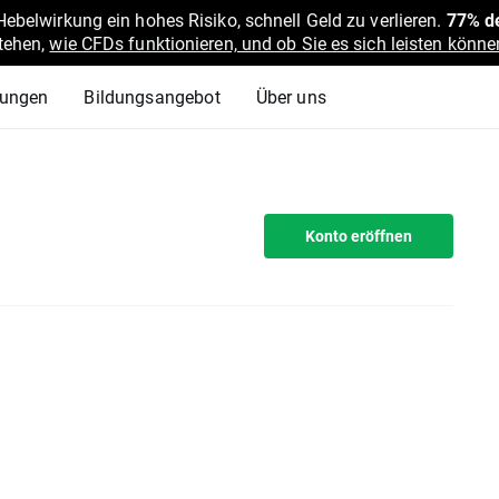
belwirkung ein hohes Risiko, schnell Geld zu verlieren.
77% de
stehen,
wie CFDs funktionieren, und ob Sie es sich leisten können
lungen
Bildungsangebot
Über uns
Konto eröffnen