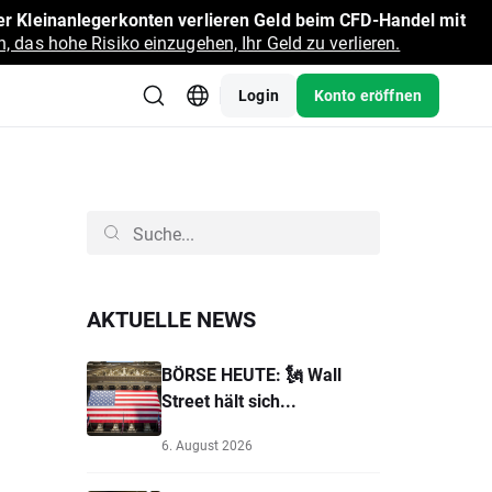
r Kleinanlegerkonten verlieren Geld beim CFD-Handel mit
, das hohe Risiko einzugehen, Ihr Geld zu verlieren.
Login
Konto eröffnen
AKTUELLE NEWS
BÖRSE HEUTE: 🗽 Wall
Street hält sich...
6. August 2026