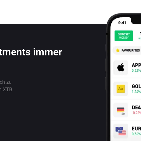
stments immer
ach zu
n XTB