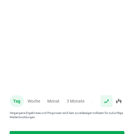
Tag
Woche
Monat
3 Monate
Jahr
Vergangene Ergebnisse und Prognosen sind kein zuverlässiger Indikator für zukünftige
Wertentwicklungen.