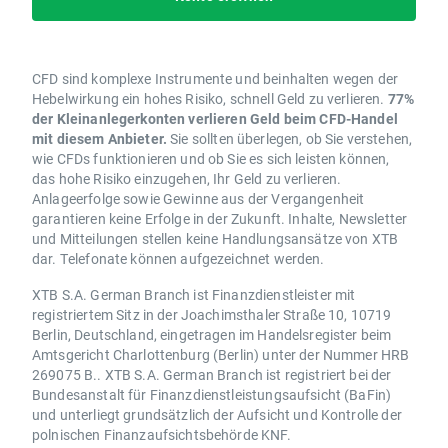
CFD sind komplexe Instrumente und beinhalten wegen der
Hebelwirkung ein hohes Risiko, schnell Geld zu verlieren.
77%
der Kleinanlegerkonten verlieren Geld beim CFD-Handel
mit diesem Anbieter.
Sie sollten überlegen, ob Sie verstehen,
wie CFDs funktionieren und ob Sie es sich leisten können,
das hohe Risiko einzugehen, Ihr Geld zu verlieren.
Anlageerfolge sowie Gewinne aus der Vergangenheit
garantieren keine Erfolge in der Zukunft. Inhalte, Newsletter
und Mitteilungen stellen keine Handlungsansätze von XTB
dar. Telefonate können aufgezeichnet werden.
XTB S.A. German Branch ist Finanzdienstleister mit
registriertem Sitz in der Joachimsthaler Straße 10, 10719
Berlin, Deutschland, eingetragen im Handelsregister beim
Amtsgericht Charlottenburg (Berlin) unter der Nummer HRB
269075 B.. XTB S.A. German Branch ist registriert bei der
Bundesanstalt für Finanzdienstleistungsaufsicht (BaFin)
und unterliegt grundsätzlich der Aufsicht und Kontrolle der
polnischen Finanzaufsichtsbehörde KNF.