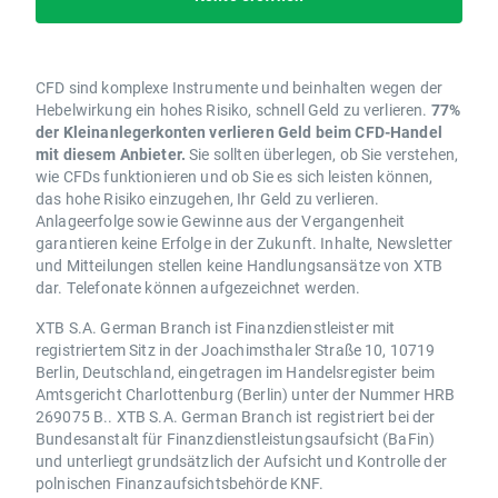
CFD sind komplexe Instrumente und beinhalten wegen der
Hebelwirkung ein hohes Risiko, schnell Geld zu verlieren.
77%
der Kleinanlegerkonten verlieren Geld beim CFD-Handel
mit diesem Anbieter.
Sie sollten überlegen, ob Sie verstehen,
wie CFDs funktionieren und ob Sie es sich leisten können,
das hohe Risiko einzugehen, Ihr Geld zu verlieren.
Anlageerfolge sowie Gewinne aus der Vergangenheit
garantieren keine Erfolge in der Zukunft. Inhalte, Newsletter
und Mitteilungen stellen keine Handlungsansätze von XTB
dar. Telefonate können aufgezeichnet werden.
XTB S.A. German Branch ist Finanzdienstleister mit
registriertem Sitz in der Joachimsthaler Straße 10, 10719
Berlin, Deutschland, eingetragen im Handelsregister beim
Amtsgericht Charlottenburg (Berlin) unter der Nummer HRB
269075 B.. XTB S.A. German Branch ist registriert bei der
Bundesanstalt für Finanzdienstleistungsaufsicht (BaFin)
und unterliegt grundsätzlich der Aufsicht und Kontrolle der
polnischen Finanzaufsichtsbehörde KNF.