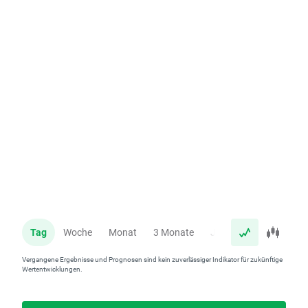
Tag
Woche
Monat
3 Monate
Jahr
Vergangene Ergebnisse und Prognosen sind kein zuverlässiger Indikator für zukünftige
Wertentwicklungen.