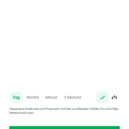
Tag
Woche
Monat
3 Monate
Jahr
Vergangene Ergebnisse und Prognosen sind kein zuverlässiger Indikator für zukünftige
Wertentwicklungen.