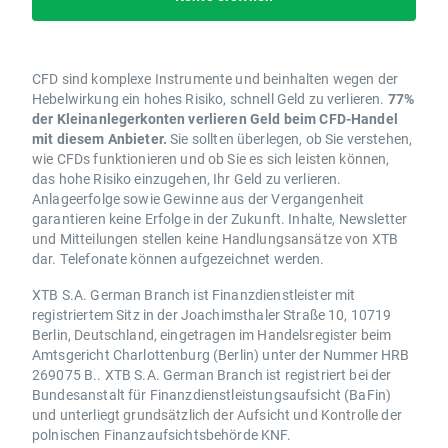
CFD sind komplexe Instrumente und beinhalten wegen der
Hebelwirkung ein hohes Risiko, schnell Geld zu verlieren.
77%
der Kleinanlegerkonten verlieren Geld beim CFD-Handel
mit diesem Anbieter.
Sie sollten überlegen, ob Sie verstehen,
wie CFDs funktionieren und ob Sie es sich leisten können,
das hohe Risiko einzugehen, Ihr Geld zu verlieren.
Anlageerfolge sowie Gewinne aus der Vergangenheit
garantieren keine Erfolge in der Zukunft. Inhalte, Newsletter
und Mitteilungen stellen keine Handlungsansätze von XTB
dar. Telefonate können aufgezeichnet werden.
XTB S.A. German Branch ist Finanzdienstleister mit
registriertem Sitz in der Joachimsthaler Straße 10, 10719
Berlin, Deutschland, eingetragen im Handelsregister beim
Amtsgericht Charlottenburg (Berlin) unter der Nummer HRB
269075 B.. XTB S.A. German Branch ist registriert bei der
Bundesanstalt für Finanzdienstleistungsaufsicht (BaFin)
und unterliegt grundsätzlich der Aufsicht und Kontrolle der
polnischen Finanzaufsichtsbehörde KNF.