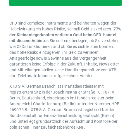
CFD sind komplexe Instrumente und beinhalten wegen der
Hebelwirkung ein hohes Risiko, schnell Geld zu verlieren.
77%
der Kleinanlegerkonten verlieren Geld beim CFD-Handel
mit diesem Anbieter.
Sie sollten überlegen, ob Sie verstehen,
wie CFDs funktionieren und ob Sie es sich leisten können,
das hohe Risiko einzugehen, Ihr Geld zu verlieren.
Anlageerfolge sowie Gewinne aus der Vergangenheit
garantieren keine Erfolge in der Zukunft. Inhalte, Newsletter
und Mitteilungen stellen keine Handlungsansätze von XTB
dar. Telefonate können aufgezeichnet werden.
XTB S.A. German Branch ist Finanzdienstleister mit
registriertem Sitz in der Joachimsthaler Straße 10, 10719
Berlin, Deutschland, eingetragen im Handelsregister beim
Amtsgericht Charlottenburg (Berlin) unter der Nummer HRB
269075 B.. XTB S.A. German Branch ist registriert bei der
Bundesanstalt für Finanzdienstleistungsaufsicht (BaFin)
und unterliegt grundsätzlich der Aufsicht und Kontrolle der
polnischen Finanzaufsichtsbehörde KNF.