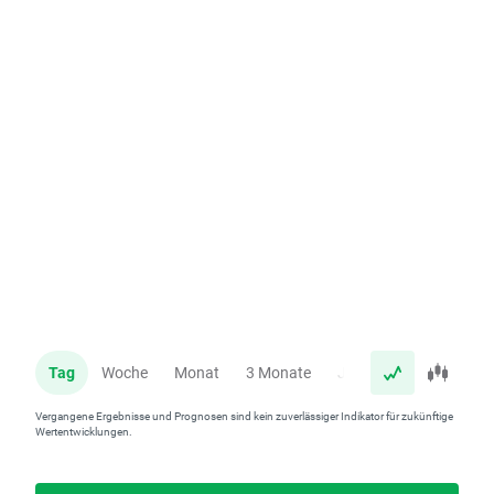
Tag
Woche
Monat
3 Monate
Jahr
Vergangene Ergebnisse und Prognosen sind kein zuverlässiger Indikator für zukünftige
Wertentwicklungen.