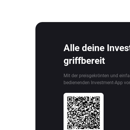
Alle deine Inve
griffbereit
Mit der preisgekrönten und einf
bedienenden Investment-App vo