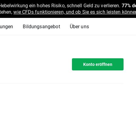
belwirkung ein hohes Risiko, schnell Geld zu verlieren.
77% de
stehen,
wie CFDs funktionieren, und ob Sie es sich leisten können
lungen
Bildungsangebot
Über uns
Konto eröffnen