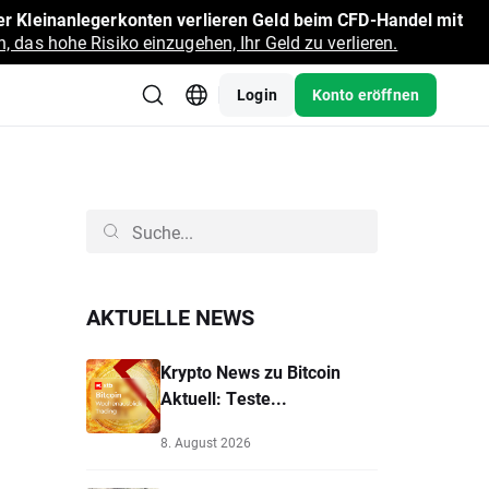
r Kleinanlegerkonten verlieren Geld beim CFD-Handel mit
, das hohe Risiko einzugehen, Ihr Geld zu verlieren.
Login
Konto eröffnen
AKTUELLE NEWS
Krypto News zu Bitcoin
Aktuell: Teste...
8. August 2026