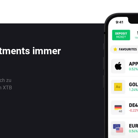
stments immer
ach zu
n XTB