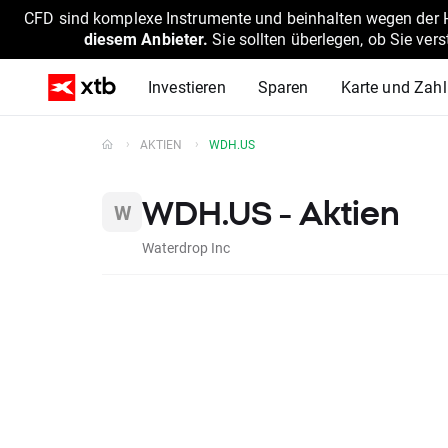
CFD sind komplexe Instrumente und beinhalten wegen der He
diesem Anbieter.
Sie sollten überlegen, ob Sie ver
Investieren
Sparen
Karte und Zah
AKTIEN
WDH.US
WDH.US - Aktien
Waterdrop Inc