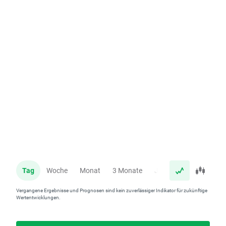
Tag
Woche
Monat
3 Monate
Jahr
Vergangene Ergebnisse und Prognosen sind kein zuverlässiger Indikator für zukünftige
Wertentwicklungen.