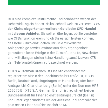
CFD sind komplexe Instrumente und beinhalten wegen der
Hebelwirkung ein hohes Risiko, schnell Geld zu verlieren.
77%
der Kleinanlegerkonten verlieren Geld beim CFD-Handel
mit diesem Anbieter.
Sie sollten überlegen, ob Sie verstehen,
wie CFDs funktionieren und ob Sie es sich leisten können,
das hohe Risiko einzugehen, Ihr Geld zu verlieren.
Anlageerfolge sowie Gewinne aus der Vergangenheit
garantieren keine Erfolge in der Zukunft. Inhalte, Newsletter
und Mitteilungen stellen keine Handlungsansätze von XTB
dar. Telefonate können aufgezeichnet werden.
XTB S.A. German Branch ist Finanzdienstleister mit
registriertem Sitz in der Joachimsthaler Straße 10, 10719
Berlin, Deutschland, eingetragen im Handelsregister beim
Amtsgericht Charlottenburg (Berlin) unter der Nummer HRB
269075 B.. XTB S.A. German Branch ist registriert bei der
Bundesanstalt für Finanzdienstleistungsaufsicht (BaFin)
und unterliegt grundsätzlich der Aufsicht und Kontrolle der
polnischen Finanzaufsichtsbehörde KNF.