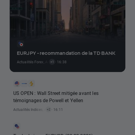
EURJPY - recommandation de la TD BANK
Actualités Forex
,
Actualités Signaux De Trading
· 16:38
+1
US OPEN : Wall Street mitigée avant les
témoignages de Powell et Yellen
Actualités Indices
,
Actualités Analyse Technique
· 16:11
,
Actualités Actions
+2