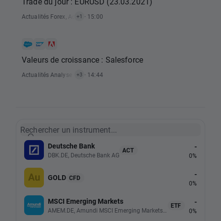
Trade du jour : EURUSD (23.03.2021)
Actualités Forex
,
Actualités Signaux De Trading
· 15:00
+1
Valeurs de croissance : Salesforce
Actualités Analyse Technique
· 14:44
,
Actualités Rapports Économiques
,
Actualit
+3
Rechercher un instrument...
Deutsche Bank
-
ACT
DBK.DE, Deutsche Bank AG
0%
-
GOLD
CFD
0%
MSCI Emerging Markets
-
ETF
AMEM.DE, Amundi MSCI Emerging Markets UCITS (Acc EUR)
0%