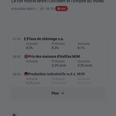
Le ton monte entre l’Occident et l’Empire du milieu
Hot
Actualités Matières Premières
· 09:29
,
Actualités Indices
,
Actualités Forex
+3
Taux de chômage s.a.
07:30
Actuelle
Prévision
Suivante
8.3%
8.2%
8.1%
Prix des maisons d'Halifax M/M
08:00
Actuelle
Prévision
Suivante
-
0.2% m/m
0.2% m/m
Production industrielle w.d.a. M/M
08:00
Actuelle
Prévision
Suivante
0.2% m/m
0.1% m/m
0.9% m/m
Plus