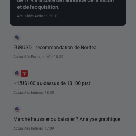
de 17 % à la suite de l'annonce de la fusion
et de l'acquisition.
Actualités Actions
· 20:18
EURUSD - recommandation de Nordea
Actualités Forex
,
Actualités Signaux De Trading
· 18:39
+1
📈L'US100 au-dessus de 13100 pts❗
Actualités Indices
· 18:38
Marché haussier ou baissier ? Analyse graphique
Actualités Indices
· 17:09