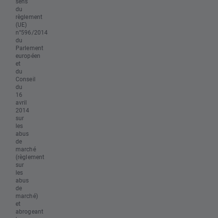
sens
du
règlement
(UE)
n°596/2014
du
Parlement
européen
et
du
Conseil
du
16
avril
2014
sur
les
abus
de
marché
(règlement
sur
les
abus
de
marché)
et
abrogeant