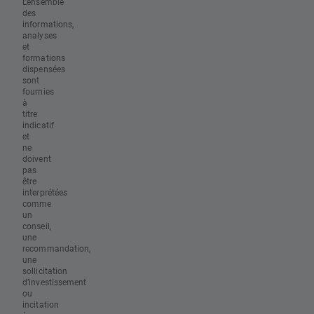
L’ensemble
des
informations,
analyses
et
formations
dispensées
sont
fournies
à
titre
indicatif
et
ne
doivent
pas
être
interprétées
comme
un
conseil,
une
recommandation,
une
sollicitation
d’investissement
ou
incitation