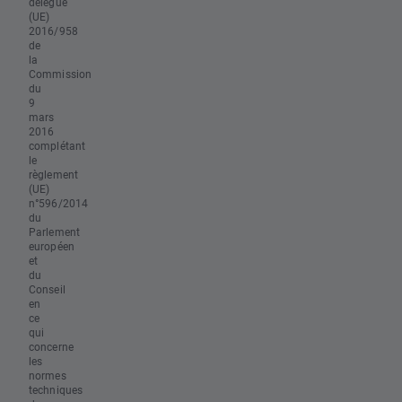
délégué
(UE)
2016/958
de
la
Commission
du
9
mars
2016
complétant
le
règlement
(UE)
n°596/2014
du
Parlement
européen
et
du
Conseil
en
ce
qui
concerne
les
normes
techniques