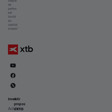
risque
de
pertes
est
limité
au
capital
investi."
Investir
A
propos
Actions
d'XTB