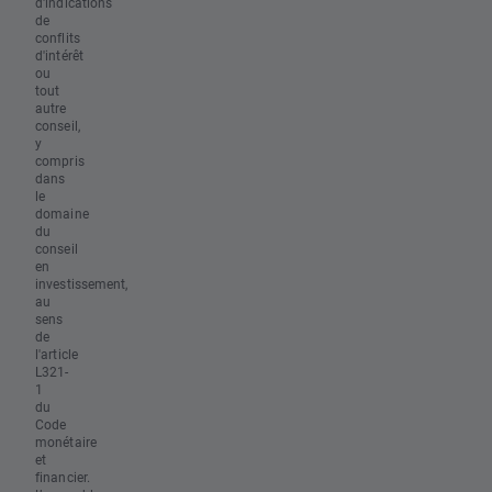
d'indications
de
conflits
d'intérêt
ou
tout
autre
conseil,
y
compris
dans
le
domaine
du
conseil
en
investissement,
au
sens
de
l'article
L321-
1
du
Code
monétaire
et
financier.