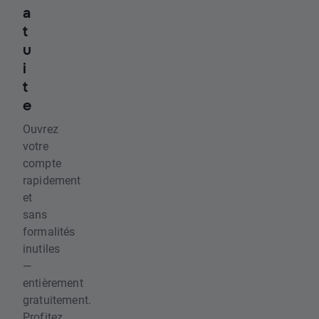
a
t
u
i
t
e
Ouvrez
votre
compte
rapidement
et
sans
formalités
inutiles
—
entièrement
gratuitement.
Profitez