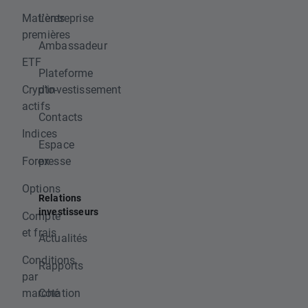
Matières
L'entreprise
premières
Ambassadeur
ETF
Plateforme
Crypto-
d'investissement
actifs
Contacts
Indices
Espace
Forex
presse
Options
Relations
investisseurs
Compte
et frais
Actualités
Conditions
Rapports
par
marché
Cotation