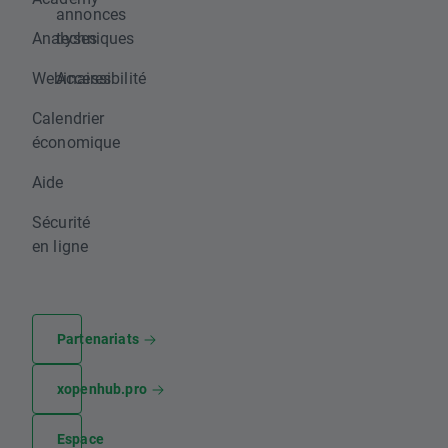
annonces
Analyses
techniques
Webinaires
Accessibilité
Calendrier
économique
Aide
Sécurité
en ligne
Partenariats
xopenhub.pro
Espace