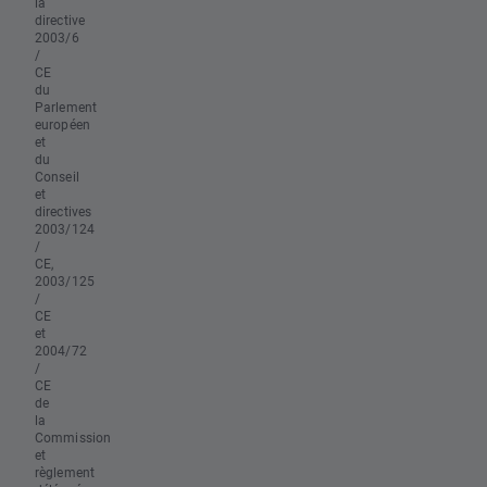
la
directive
2003/6
/
CE
du
Parlement
européen
et
du
Conseil
et
directives
2003/124
/
CE,
2003/125
/
CE
et
2004/72
/
CE
de
la
Commission
et
règlement