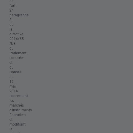
de
l'art.
24,
paragraphe
3,
de
la
directive
2014/65
/UE
du
Parlement
européen
et
du
Conseil
du
15
mai
2014
concernant
les
marchés
d'instruments
financiers
et
modifiant
la