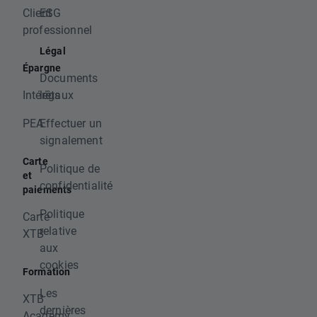
Client
ESG
professionnel
Légal
Épargne
Documents
Intérêts
légaux
PEA
Effectuer un
signalement
Carte
Politique de
et
confidentialité
paiements
Politique
Carte
relative
XTB
aux
cookies
Formation
Les
XTB
dernières
Academy