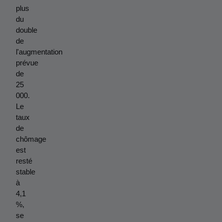
plus 
du 
double 
de 
l'augmentation 
prévue 
de 
25 
000. 
Le 
taux 
de 
chômage 
est 
resté 
stable 
à 
4,1 
%, 
se 