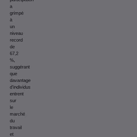
a 
grimpé 
à 
un 
niveau 
record 
de 
67,2 
%, 
suggérant 
que 
davantage 
d'individus 
entrent 
sur 
le 
marché 
du 
travail 
et 