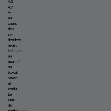
4,0-
4,2 
% 
au 
cours 
des 
six 
derniers 
mois, 
indiquant 
un 
marché 
du 
travail 
stable 
et 
tendu. 
Le 
taux 
de 
participation 