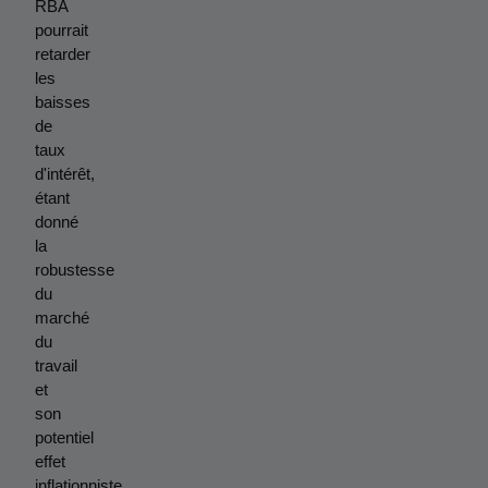
RBA 
pourrait 
retarder 
les 
baisses 
de 
taux 
d'intérêt, 
étant 
donné 
la 
robustesse 
du 
marché 
du 
travail 
et 
son 
potentiel 
effet 
inflationniste. 