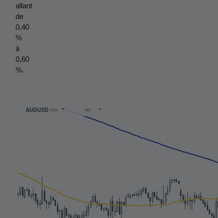
allant 
de 
0,40 
% 
à 
0,60 
%.