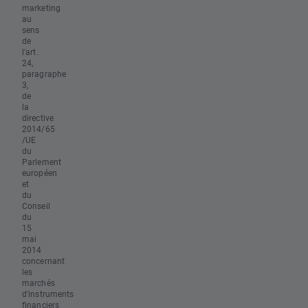
marketing
au
sens
de
l'art.
24,
paragraphe
3,
de
la
directive
2014/65
/UE
du
Parlement
européen
et
du
Conseil
du
15
mai
2014
concernant
les
marchés
d'instruments
financiers