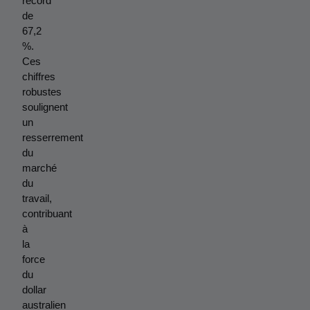
record 
de 
67,2 
%. 
Ces 
chiffres 
robustes 
soulignent 
un 
resserrement 
du 
marché 
du 
travail, 
contribuant 
à 
la 
force 
du 
dollar 
australien 