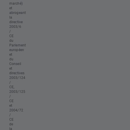
marché)
et
abrogeant
la
directive
2003/6
/
CE
du
Parlement
européen
et
du
Conseil
et
directives
2003/124
/
CE,
2003/125
/
CE
et
2004/72
/
CE
de
la