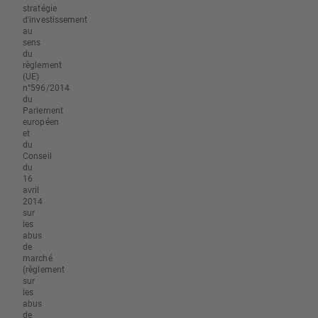
stratégie
d'investissement
au
sens
du
règlement
(UE)
n°596/2014
du
Parlement
européen
et
du
Conseil
du
16
avril
2014
sur
les
abus
de
marché
(règlement
sur
les
abus
de