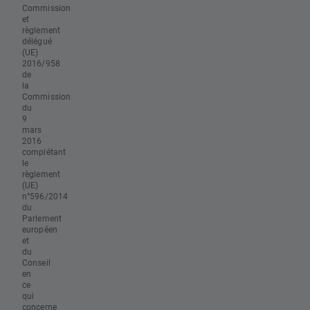
Commission
et
règlement
délégué
(UE)
2016/958
de
la
Commission
du
9
mars
2016
complétant
le
règlement
(UE)
n°596/2014
du
Parlement
européen
et
du
Conseil
en
ce
qui
concerne