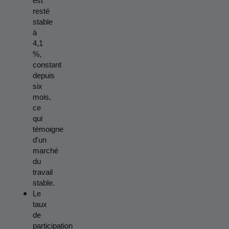
est 
resté 
stable 
à 
4,1 
%, 
constant 
depuis 
six 
mois, 
ce 
qui 
témoigne 
d'un 
marché 
du 
travail 
stable.
Le 
taux 
de 
participation 