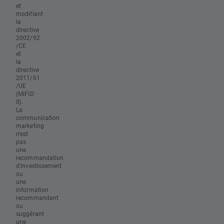
et
modifiant
la
directive
2002/92
/CE
et
la
directive
2011/61
/UE
(MiFID
II).
La
communication
marketing
n'est
pas
une
recommandation
d'investissement
ou
une
information
recommandant
ou
suggérant
une