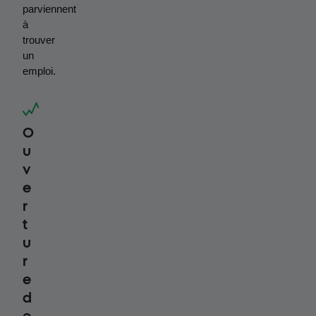
parviennent 
à 
trouver 
un 
emploi.
O
u
v
e
r
t
u
r
e
d
e