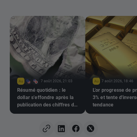
7 août 2026, 21:03
7 août 2026, 18:46
Résumé quotidien : le
L'or progresse de p
dollar s'effondre après la
3% et tente d'invers
publication des chiffres de
tendance
l'emploi, l'or repart à la
hausse