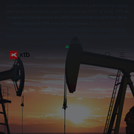
Les CFD sont des instruments complexes et présentent un risque
élevé de perte rapide en capital en raison de l'effet de levier.
77% de
comptes d'investisseurs de détail perdent de l'argent lors de la
négociation de CFD avec ce fournisseur.
Vous devez vous
assurer
que vous comprenez comment les CFD fonctionnent et
que vous pouvez vous permettre de prendre le risque probable de
perdre votre argent.