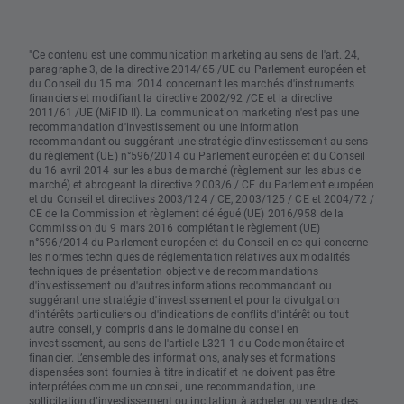
"Ce contenu est une communication marketing au sens de l'art. 24,
paragraphe 3, de la directive 2014/65 /UE du Parlement européen et
du Conseil du 15 mai 2014 concernant les marchés d'instruments
financiers et modifiant la directive 2002/92 /CE et la directive
2011/61 /UE (MiFID II). La communication marketing n'est pas une
recommandation d'investissement ou une information
recommandant ou suggérant une stratégie d'investissement au sens
du règlement (UE) n°596/2014 du Parlement européen et du Conseil
du 16 avril 2014 sur les abus de marché (règlement sur les abus de
marché) et abrogeant la directive 2003/6 / CE du Parlement européen
et du Conseil et directives 2003/124 / CE, 2003/125 / CE et 2004/72 /
CE de la Commission et règlement délégué (UE) 2016/958 de la
Commission du 9 mars 2016 complétant le règlement (UE)
n°596/2014 du Parlement européen et du Conseil en ce qui concerne
les normes techniques de réglementation relatives aux modalités
techniques de présentation objective de recommandations
d'investissement ou d'autres informations recommandant ou
suggérant une stratégie d'investissement et pour la divulgation
d'intérêts particuliers ou d'indications de conflits d'intérêt ou tout
autre conseil, y compris dans le domaine du conseil en
investissement, au sens de l'article L321-1 du Code monétaire et
financier. L’ensemble des informations, analyses et formations
dispensées sont fournies à titre indicatif et ne doivent pas être
interprétées comme un conseil, une recommandation, une
sollicitation d’investissement ou incitation à acheter ou vendre des