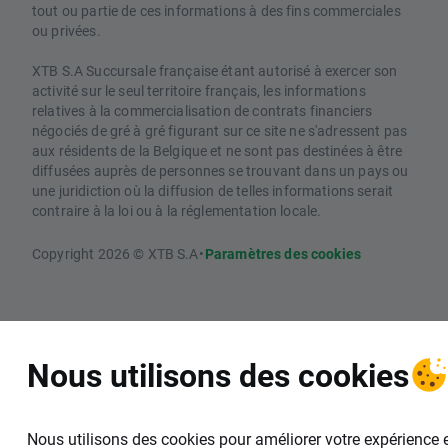
tout ou partie de ces informations à des fins commerciales
ou privées.
XTB S.A Succursale française étant autorisé à exercer son
activité sur le seul territoire français, les informations
relatives à la commercialisation de contrats financiers
négociés de gré à gré figurant sur ce site ne s'adressent pas
aux résidents de la Belgique et ne sont pas destinées à être
diffusées auprès de personnes se trouvant dans un pays ou
une juridiction où la diffusion de telles informations serait
contraire à la loi ou à la réglementation locale.
Copyright 2026 © XTB S.A
•
Paramètres des cookies
Nous utilisons des cookies
Nous utilisons des cookies pour améliorer votre expérience 