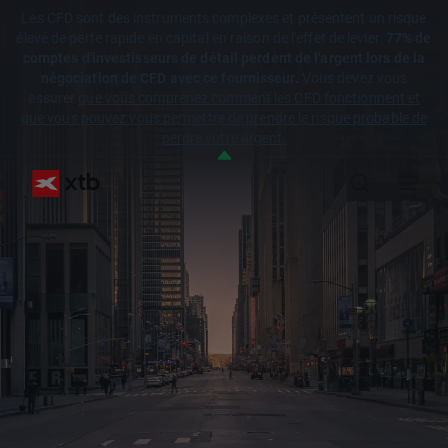
Les CFD sont des instruments complexes et présentent un risque
élevé de perte rapide en capital en raison de l'effet de levier.
77% de
comptes d'investisseurs de détail perdent de l'argent lors de la
négociation de CFD avec ce fournisseur.
Vous devez vous
assurer
que vous comprenez comment les CFD fonctionnent et
que vous pouvez vous permettre de prendre le risque probable de
perdre votre argent.