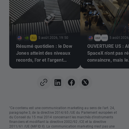
5 août 2026, 19:50
5 août 2026
Résumé quotidien : le Dow
OUVERTURE US : A
Jones atteint des niveaux
SpaceX n'ont pas ré
records, l'or et l'argent
convaincre, mais le
rebondissent grâce aux
marché dans son
espoirs d'un accord entre
ensemble reste rési
les États-Unis et l'Iran
"Ce contenu est une communication marketing au sens de l'art. 24,
paragraphe 3, de la directive 2014/65 /UE du Parlement européen et
du Conseil du 15 mai 2014 concernant les marchés d'instruments
financiers et modifiant la directive 2002/92 /CE et la directive
2011/61 /UE (MiFID II). La communication marketing n'est pas une