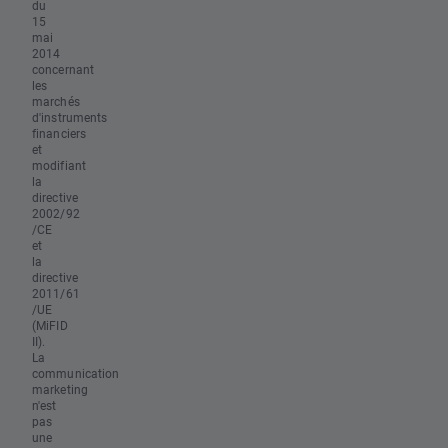
du
15
mai
2014
concernant
les
marchés
d'instruments
financiers
et
modifiant
la
directive
2002/92
/CE
et
la
directive
2011/61
/UE
(MiFID
II).
La
communication
marketing
n'est
pas
une