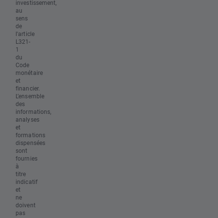
investissement,
au
sens
de
l'article
L321-
1
du
Code
monétaire
et
financier.
L’ensemble
des
informations,
analyses
et
formations
dispensées
sont
fournies
à
titre
indicatif
et
ne
doivent
pas