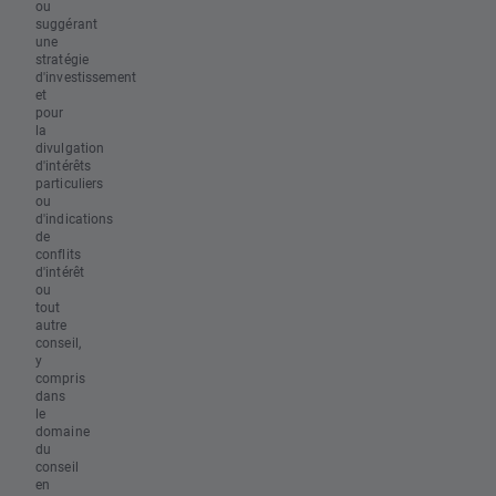
ou
suggérant
une
stratégie
d'investissement
et
pour
la
divulgation
d'intérêts
particuliers
ou
d'indications
de
conflits
d'intérêt
ou
tout
autre
conseil,
y
compris
dans
le
domaine
du
conseil
en