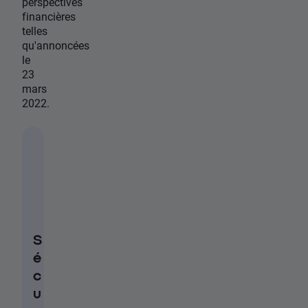
perspectives
financières
telles
qu'annoncées
le
23
mars
2022.
S
é
c
u