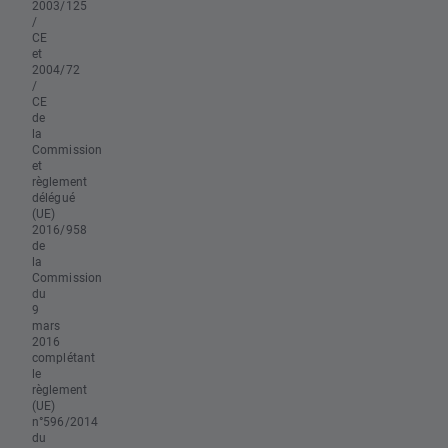
2003/125
/
CE
et
2004/72
/
CE
de
la
Commission
et
règlement
délégué
(UE)
2016/958
de
la
Commission
du
9
mars
2016
complétant
le
règlement
(UE)
n°596/2014
du