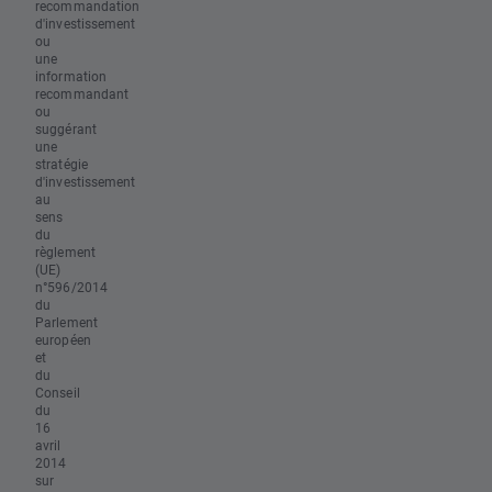
recommandation
d'investissement
ou
une
information
recommandant
ou
suggérant
une
stratégie
d'investissement
au
sens
du
règlement
(UE)
n°596/2014
du
Parlement
européen
et
du
Conseil
du
16
avril
2014
sur