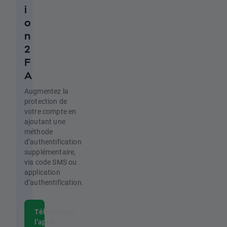
i
o
n
2
F
A
Augmentez la
protection de
votre compte en
ajoutant une
méthode
d’authentification
supplémentaire,
via code SMS ou
application
d’authentification.
Télécharger
l’appli