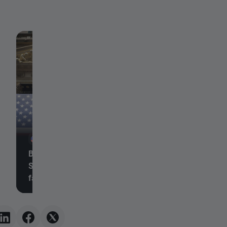
6 août 2026, 20:25
6 août 2026, 20:24
Bilan quotidien 🗽 Wall
Moderna chute malg
Street tient bon malgré la
succès de mFlusiva
faiblesse des valeurs du
Quelle est la proch
secteur de la mémoire et
étape pour ce géan
la hausse du prix du
marché des vaccins
pétrole
ARNm ?