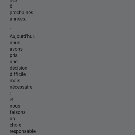
6
prochaines
années.
"
Aujourd'hui,
nous
avons
pris
une
décision
difficile
mais
nécessaire
;
et
nous
faisons
un
choix
responsable