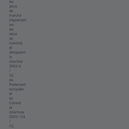
les
abus
de
marché
(règlement
sur
les
abus
de
marché)
et
abrogeant
la
directive
2003/6
/
CE
du
Parlement
européen
et
du
Conseil
et
directives
2003/124
/
CE,