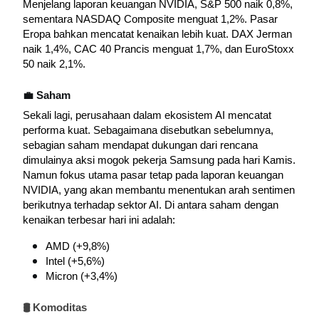
Menjelang laporan keuangan NVIDIA, S&P 500 naik 0,8%, 
sementara NASDAQ Composite menguat 1,2%. 
Pasar 
Eropa bahkan mencatat kenaikan lebih kuat. 
DAX Jerman 
naik 1,4%, CAC 40 Prancis menguat 1,7%, dan EuroStoxx 
50 naik 2,1%.
💼 Saham
Sekali lagi, perusahaan dalam ekosistem AI mencatat 
performa kuat. 
Sebagaimana disebutkan sebelumnya, 
sebagian saham mendapat dukungan dari rencana 
dimulainya aksi mogok pekerja Samsung pada hari Kamis. 
Namun fokus utama pasar tetap pada laporan keuangan 
NVIDIA, yang akan membantu menentukan arah sentimen 
berikutnya terhadap sektor AI. 
Di antara saham dengan 
kenaikan terbesar hari ini adalah:
AMD (+9,8%)
Intel (+5,6%)
Micron (+3,4%)
🛢️ Komoditas