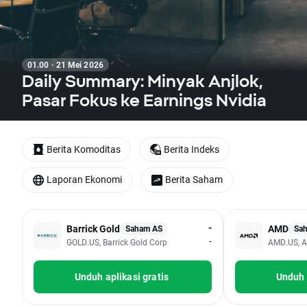
01.00 · 21 Mei 2026
Daily Summary: Minyak Anjlok,
Pasar Fokus ke Earnings Nvidia
Berita Komoditas
Berita Indeks
Laporan Ekonomi
Berita Saham
-
Barrick Gold
AMD
Saham AS
Sa
-
GOLD.US, Barrick Gold Corp
AMD.US, A
Unduh aplikasi gratis
Unduh 