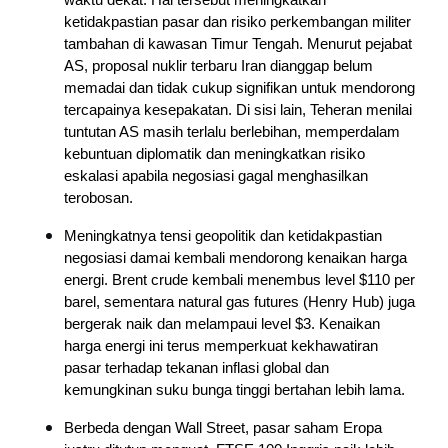
waktu dekat.
Hal tersebut meningkatkan 
ketidakpastian pasar dan risiko perkembangan militer 
tambahan di kawasan Timur Tengah.
Menurut pejabat 
AS, proposal nuklir terbaru Iran dianggap belum 
memadai dan tidak cukup signifikan untuk mendorong 
tercapainya kesepakatan.
Di sisi lain, Teheran menilai 
tuntutan AS masih terlalu berlebihan, memperdalam 
kebuntuan diplomatik dan meningkatkan risiko 
eskalasi apabila negosiasi gagal menghasilkan 
terobosan.
Meningkatnya tensi geopolitik dan ketidakpastian 
negosiasi damai kembali mendorong kenaikan harga 
energi.
Brent crude kembali menembus level $110 per 
barel, sementara natural gas futures (Henry Hub) juga 
bergerak naik dan melampaui level $3.
Kenaikan 
harga energi ini terus memperkuat kekhawatiran 
pasar terhadap tekanan inflasi global dan 
kemungkinan suku bunga tinggi bertahan lebih lama.
Berbeda dengan Wall Street, pasar saham Eropa 