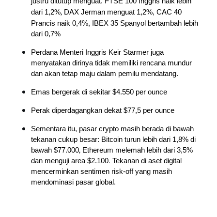
justru ditutup menguat.
FTSE 100 Inggris naik lebih
,
dari 1,2%
DAX Jerman menguat 1,2%,
CAC 40 
Prancis naik 0,4%, 
IBEX 35 Spanyol bertambah lebih 
dari 0,7%
Perdana Menteri Inggris Keir Starmer juga 
menyatakan dirinya tidak memiliki rencana mundur 
dan akan tetap maju dalam pemilu mendatang.
Emas bergerak di sekitar $4.550 per ounce
Perak diperdagangkan dekat $77,5 per ounce
Sementara itu, pasar crypto masih berada di bawah 
tekanan cukup besar:
Bitcoin turun lebih dari 1,8% di 
,
bawah $77.000
Ethereum melemah lebih dari 3,5% 
.
dan menguji area $2.100
Tekanan di aset digital 
mencerminkan sentimen risk-off yang masih 
mendominasi pasar global.