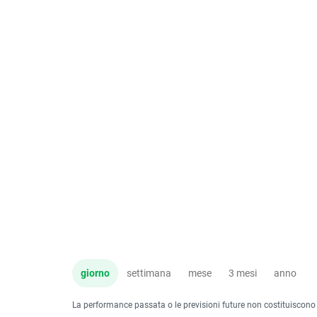
giorno
settimana
mese
3 mesi
anno
La performance passata o le previsioni future non costituiscono un