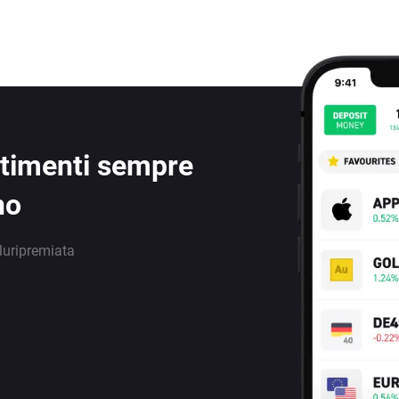
estimenti sempre
no
luripremiata