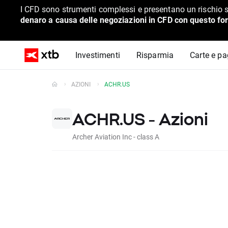
I CFD sono strumenti complessi e presentano un rischio s
denaro a causa delle negoziazioni in CFD con questo for
Investimenti
Risparmia
Carte e p
AZIONI
ACHR.US
ACHR.US - Azioni
Archer Aviation Inc - class A