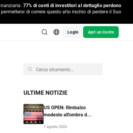
inanziaria.
77% di conti di investitori al dettaglio perdono
rmettersi di correre questo alto rischio di perdere il Suo
Login
Apri un Conto
ULTIME NOTIZIE
US OPEN: Rimbalzo
modesto all'ombra d...
7 agosto 2026