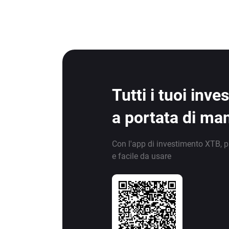
Tutti i tuoi inv
a portata di ma
Con l'app di investimento XTB, p
e facile da usare