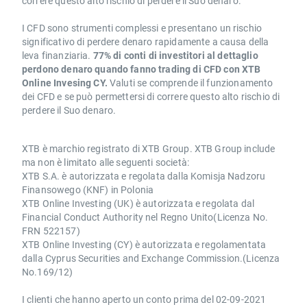
correre questo alto rischio di perdere il Suo denaro.
I CFD sono strumenti complessi e presentano un rischio
significativo di perdere denaro rapidamente a causa della
leva finanziaria.
77% di conti di investitori al dettaglio
perdono denaro quando fanno trading di CFD con XTB
Online Invesing CY.
Valuti se comprende il funzionamento
dei CFD e se può permettersi di correre questo alto rischio di
perdere il Suo denaro.
XTB è marchio registrato di XTB Group. XTB Group include
ma non è limitato alle seguenti società:
XTB S.A. è autorizzata e regolata dalla Komisja Nadzoru
Finansowego (KNF) in Polonia
XTB Online Investing (UK) è autorizzata e regolata dal
Financial Conduct Authority nel Regno Unito(Licenza No.
FRN 522157)
XTB Online Investing (CY) è autorizzata e regolamentata
dalla Cyprus Securities and Exchange Commission.(Licenza
No.169/12)
I clienti che hanno aperto un conto prima del 02-09-2021