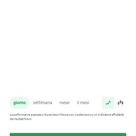
giorno
settimana
mese
3 mesi
anno
La performance passata o le previsioni future non costituiscono un indicatore affidabile
dei risultati futuri.