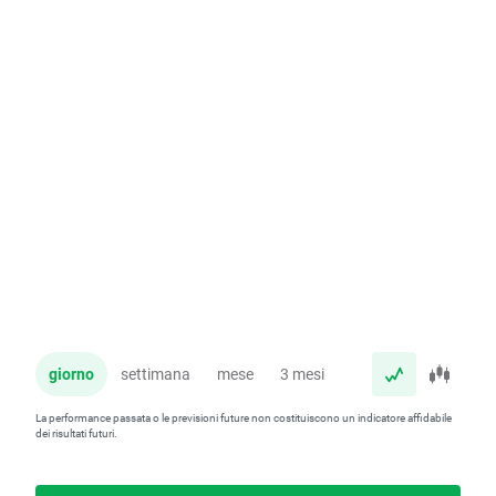
giorno
settimana
mese
3 mesi
anno
La performance passata o le previsioni future non costituiscono un indicatore affidabile
dei risultati futuri.