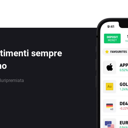
estimenti sempre
no
luripremiata