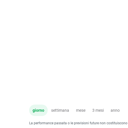
giorno
settimana
mese
3 mesi
anno
La performance passata o le previsioni future non costituiscono un