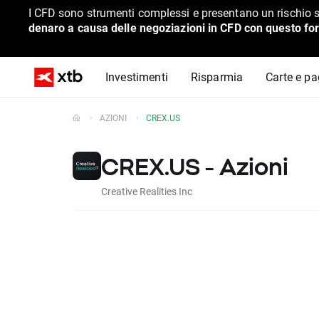
I CFD sono strumenti complessi e presentano un rischio s
denaro a causa delle negoziazioni in CFD con questo for
Investimenti
Risparmia
Carte e p
AZIONI
CREX.US
CREX.US - Azioni
Creative Realities Inc