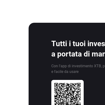
Tutti i tuoi inv
a portata di ma
Con l'app di investimento XTB, p
e facile da usare