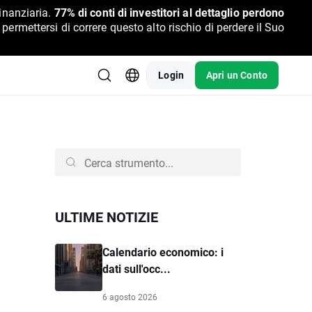
inanziaria.
77% di conti di investitori al dettaglio perdono
rmettersi di correre questo alto rischio di perdere il Suo
Login
Apri un Conto
ULTIME NOTIZIE
Calendario economico: i
dati sull'occ...
6 agosto 2026