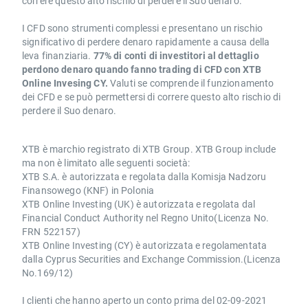
correre questo alto rischio di perdere il Suo denaro.
I CFD sono strumenti complessi e presentano un rischio
significativo di perdere denaro rapidamente a causa della
leva finanziaria.
77% di conti di investitori al dettaglio
perdono denaro quando fanno trading di CFD con XTB
Online Invesing CY.
Valuti se comprende il funzionamento
dei CFD e se può permettersi di correre questo alto rischio di
perdere il Suo denaro.
XTB è marchio registrato di XTB Group. XTB Group include
ma non è limitato alle seguenti società:
XTB S.A. è autorizzata e regolata dalla Komisja Nadzoru
Finansowego (KNF) in Polonia
XTB Online Investing (UK) è autorizzata e regolata dal
Financial Conduct Authority nel Regno Unito(Licenza No.
FRN 522157)
XTB Online Investing (CY) è autorizzata e regolamentata
dalla Cyprus Securities and Exchange Commission.(Licenza
No.169/12)
I clienti che hanno aperto un conto prima del 02-09-2021