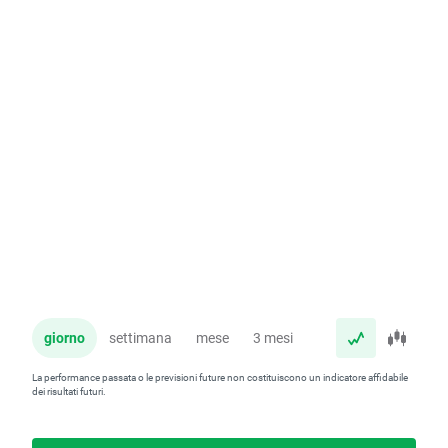
giorno
settimana
mese
3 mesi
anno
La performance passata o le previsioni future non costituiscono un indicatore affidabile
dei risultati futuri.