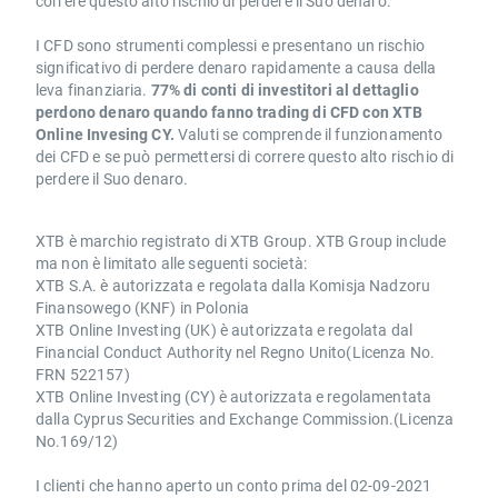
correre questo alto rischio di perdere il Suo denaro.
I CFD sono strumenti complessi e presentano un rischio
significativo di perdere denaro rapidamente a causa della
leva finanziaria.
77% di conti di investitori al dettaglio
perdono denaro quando fanno trading di CFD con XTB
Online Invesing CY.
Valuti se comprende il funzionamento
dei CFD e se può permettersi di correre questo alto rischio di
perdere il Suo denaro.
XTB è marchio registrato di XTB Group. XTB Group include
ma non è limitato alle seguenti società:
XTB S.A. è autorizzata e regolata dalla Komisja Nadzoru
Finansowego (KNF) in Polonia
XTB Online Investing (UK) è autorizzata e regolata dal
Financial Conduct Authority nel Regno Unito(Licenza No.
FRN 522157)
XTB Online Investing (CY) è autorizzata e regolamentata
dalla Cyprus Securities and Exchange Commission.(Licenza
No.169/12)
I clienti che hanno aperto un conto prima del 02-09-2021