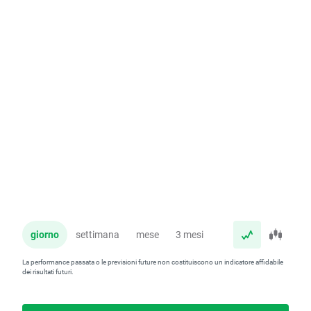
giorno
settimana
mese
3 mesi
anno
La performance passata o le previsioni future non costituiscono un indicatore affidabile
dei risultati futuri.